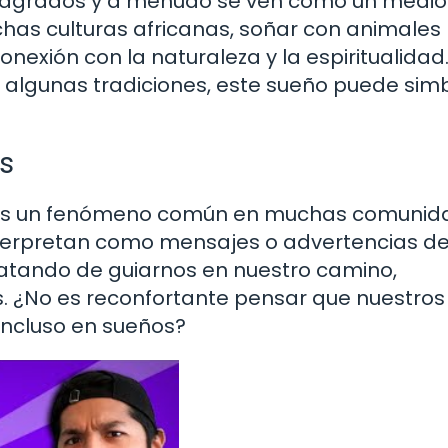
s sagrados y a menudo se ven como un medio
has culturas africanas, soñar con animales
onexión con la naturaleza y la espiritualidad
 algunas tradiciones, este sueño puede simb
s
do es un fenómeno común en muchas comuni
nterpretan como mensajes o advertencias de
tratando de guiarnos en nuestro camino,
¿No es reconfortante pensar que nuestros
incluso en sueños?