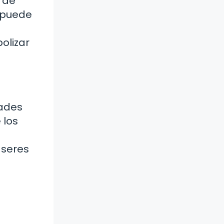
 de
 puede
.
olizar
dades
 los
 seres