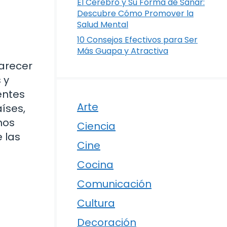
El Cerebro y Su Forma de Sanar:
Descubre Cómo Promover la
Salud Mental
10 Consejos Efectivos para Ser
Más Guapa y Atractiva
arecer
 y
entes
Arte
íses,
nos
Ciencia
 las
Cine
Cocina
Comunicación
Cultura
Decoración