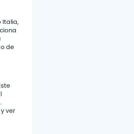
Italia,
aciona
a
do de
Este
l
.
y ver