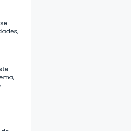
 se
dades,
ste
lema,
e