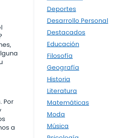
Deportes
Desarrollo Personal
l
Destacados
?
Educación
nes,
Alguna
Filosofía
u
Geografía
Historia
Literatura
. Por
Matemáticas
y
Moda
os
Música
mos a
Psicología