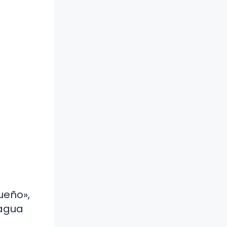
ueño»,
 agua