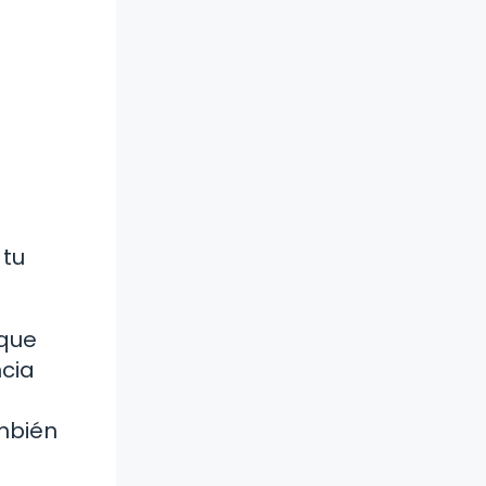
 tu
 que
ncia
ambién