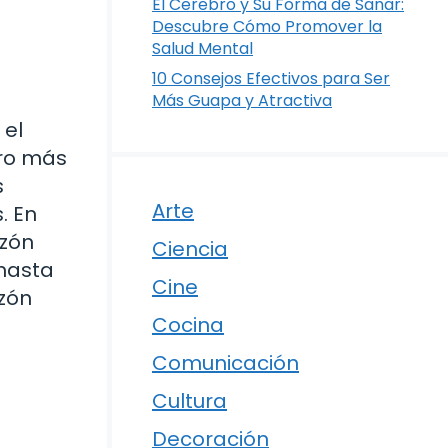
El Cerebro y Su Forma de Sanar:
Descubre Cómo Promover la
Salud Mental
10 Consejos Efectivos para Ser
Más Guapa y Atractiva
 el
ero más
s
Arte
. En
azón
Ciencia
 hasta
Cine
azón
Cocina
Comunicación
Cultura
Decoración