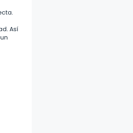
ecta.
d. Así
 un