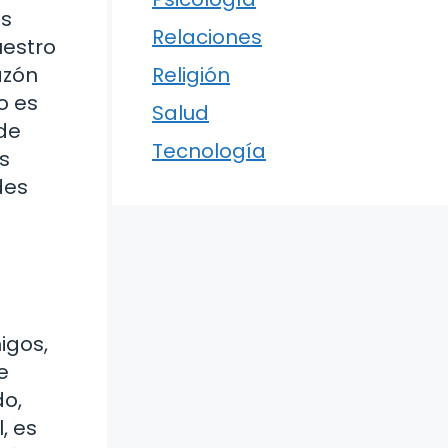
as
Relaciones
uestro
azón
Religión
o es
Salud
de
Tecnología
s
des
igos,
e
do,
, es