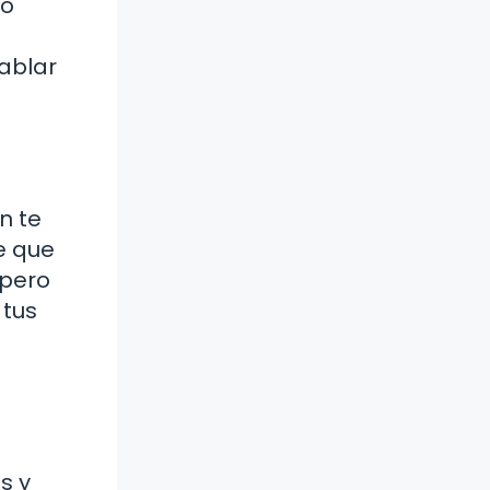
No
ablar
n te
e que
 pero
 tus
s y