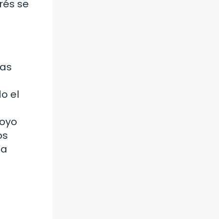
rés se
las
o el
s
poyo
os
la