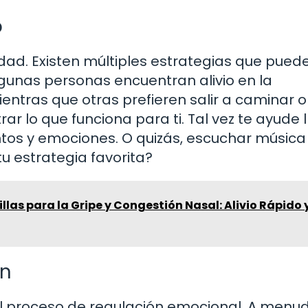
o
idad. Existen múltiples estrategias que pued
gunas personas encuentran alivio en la
entras que otras prefieren salir a caminar o
r lo que funciona para ti. Tal vez te ayude l
os y emociones. O quizás, escuchar música
tu estrategia favorita?
illas para la Gripe y Congestión Nasal: Alivio Rápido 
ón
 proceso de regulación emocional. A menud