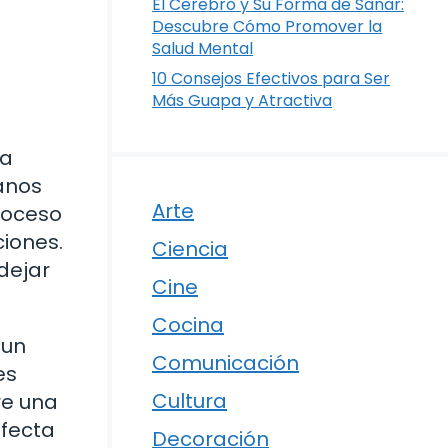
El Cerebro y Su Forma de Sanar:
Descubre Cómo Promover la
Salud Mental
10 Consejos Efectivos para Ser
Más Guapa y Atractiva
na
manos
Arte
roceso
iones.
Ciencia
dejar
Cine
Cocina
 un
Comunicación
es
Cultura
re una
afecta
Decoración