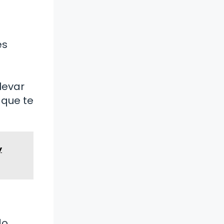
es
levar
 que te
y
o,