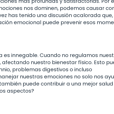
ciones más profundas y satisfactorias. Por e
emociones nos dominen, podemos causar con
ez has tenido una discusión acalorada que, 
gulación emocional puede prevenir esos mom
ica es innegable. Cuando no regulamos nues
 afectando nuestro bienestar físico. Esto p
io, problemas digestivos o incluso
anejar nuestras emociones no solo nos ay
ambién puede contribuir a una mejor salud f
bos aspectos?