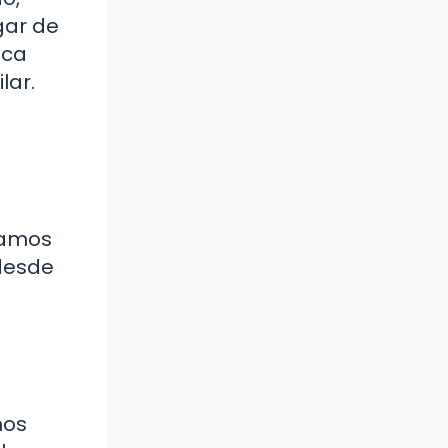
gar de
ica
lar.
jamos
 desde
o
mos