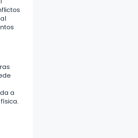
l
flictos
al
entos
tras
uede
uda a
ísica.