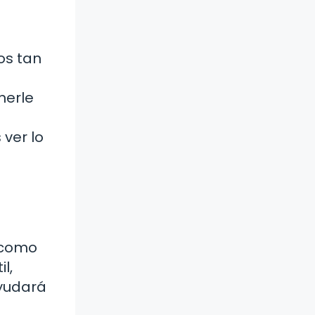
os tan
nerle
ver lo
 como
l,
ayudará