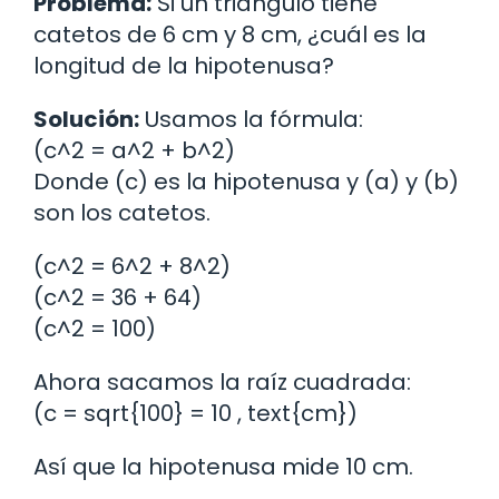
Problema:
Si un triángulo tiene
catetos de 6 cm y 8 cm, ¿cuál es la
longitud de la hipotenusa?
Solución:
Usamos la fórmula:
(c^2 = a^2 + b^2)
Donde (c) es la hipotenusa y (a) y (b)
son los catetos.
(c^2 = 6^2 + 8^2)
(c^2 = 36 + 64)
(c^2 = 100)
Ahora sacamos la raíz cuadrada:
(c = sqrt{100} = 10 , text{cm})
Así que la hipotenusa mide 10 cm.