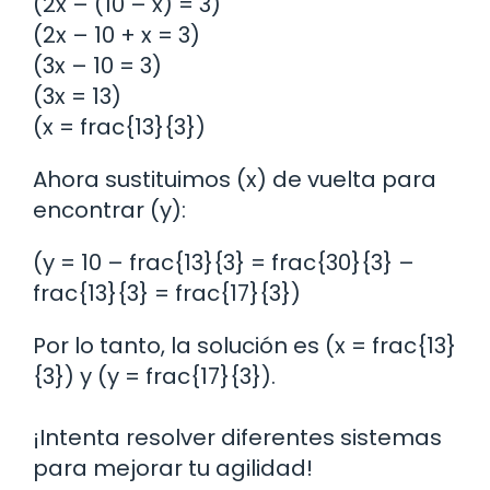
(2x – (10 – x) = 3)
(2x – 10 + x = 3)
(3x – 10 = 3)
(3x = 13)
(x = frac{13}{3})
Ahora sustituimos (x) de vuelta para
encontrar (y):
(y = 10 – frac{13}{3} = frac{30}{3} –
frac{13}{3} = frac{17}{3})
Por lo tanto, la solución es (x = frac{13}
{3}) y (y = frac{17}{3}).
¡Intenta resolver diferentes sistemas
para mejorar tu agilidad!