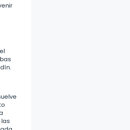
venir
el
rbas
dín.
suelve
to
la
 las
 cada