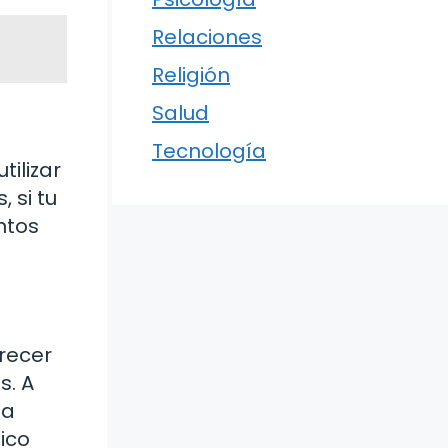
Relaciones
Religión
Salud
Tecnología
ilizar
 si tu
ntos
recer
s. A
ja
ico