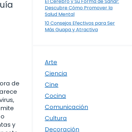
El Cerebro y Su Forma de Sanar:
Guía
Descubre Cómo Promover la
Salud Mental
10 Consejos Efectivos para Ser
Más Guapa y Atractiva
Arte
Ciencia
dora de
Cine
parece
Cocina
virus,
Comunicación
smite
 o
Cultura
ntas y
Decoración