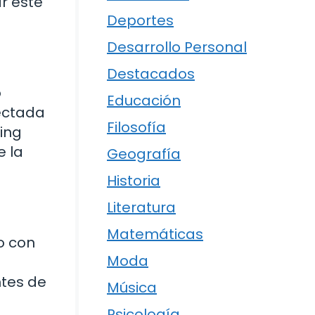
r este
Deportes
Desarrollo Personal
Destacados
o
Educación
fectada
Filosofía
ing
e la
Geografía
Historia
Literatura
Matemáticas
to con
Moda
ntes de
Música
Psicología