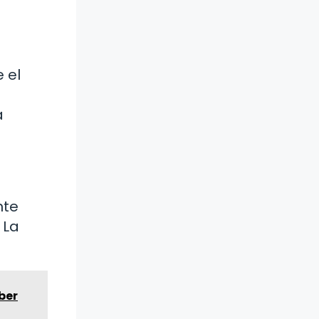
 el
a
nte
 La
ber