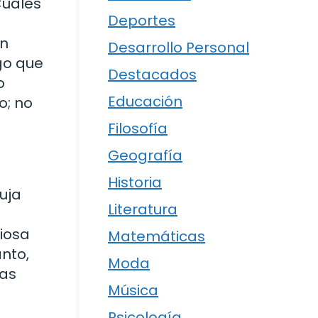
Cuáles
Deportes
un
Desarrollo Personal
go que
Destacados
o
Educación
o; no
Filosofía
Geografía
Historia
uja
Literatura
iosa
Matemáticas
anto,
Moda
vas
Música
Psicología