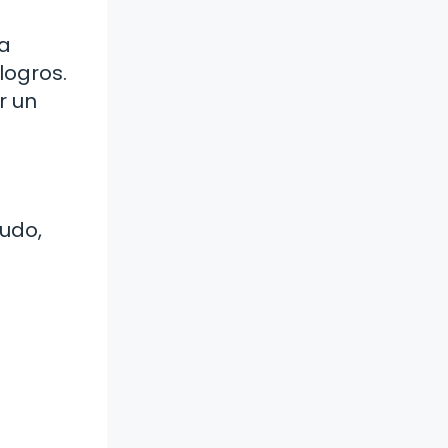
ca
logros.
r un
nudo,