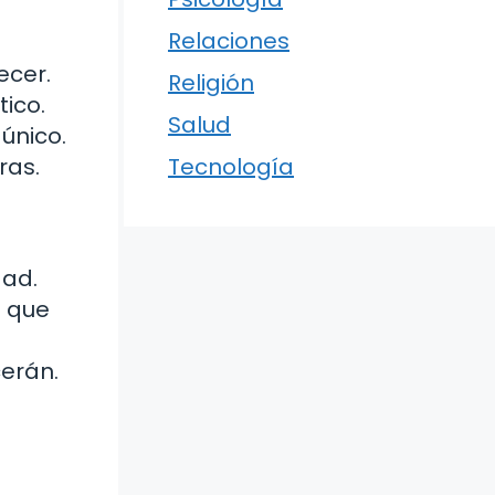
Relaciones
ecer.
Religión
ico.
Salud
 único.
ras.
Tecnología
dad.
o que
e
cerán.