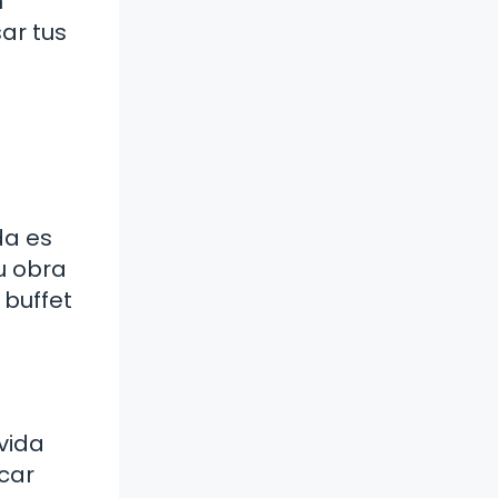
n
ar tus
da es
u obra
 buffet
vida
icar