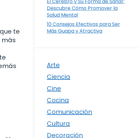
El Cerebro y Su Forma de Sanar:
Descubre Cómo Promover la
Salud Mental
10 Consejos Efectivos para Ser
 que te
Más Guapa y Atractiva
s más
te
Arte
 demás
Ciencia
Cine
Cocina
Comunicación
Cultura
Decoración