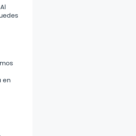
Al
puedes
timos
a en