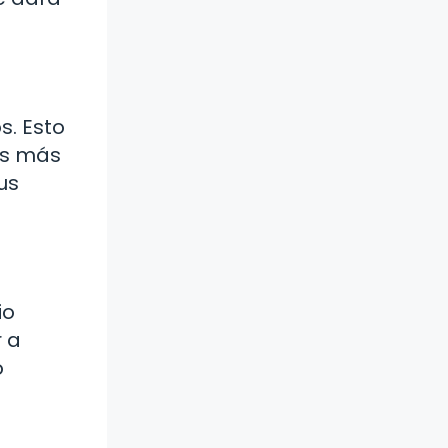
s. Esto
os más
us
io
r a
o