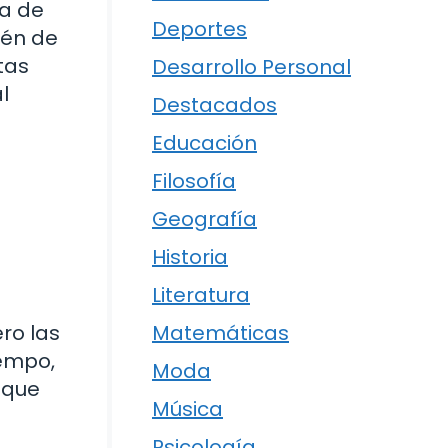
ra de
Deportes
ién de
tas
Desarrollo Personal
l
Destacados
Educación
Filosofía
Geografía
Historia
Literatura
ro las
Matemáticas
iempo,
Moda
 que
Música
Psicología