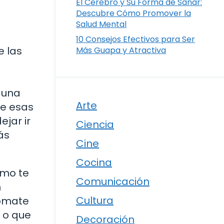
El Cerebro y Su Forma de Sanar:
Descubre Cómo Promover la
Salud Mental
10 Consejos Efectivos para Ser
e las
Más Guapa y Atractiva
.
 una
Arte
de esas
ejar ir
Ciencia
ás
Cine
Cocina
ómo te
Comunicación
n
Cultura
Tómate
 o que
Decoración