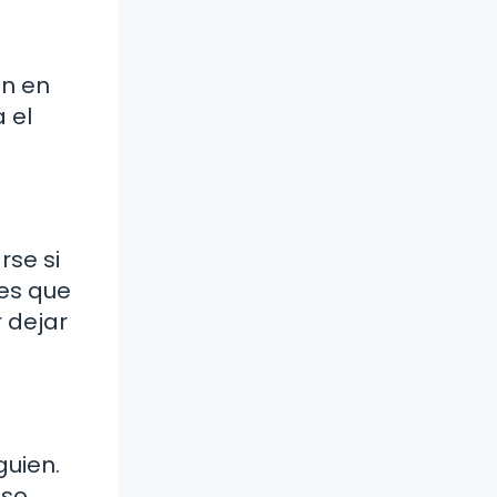
en en
 el
rse si
jes que
 dejar
guien.
so.