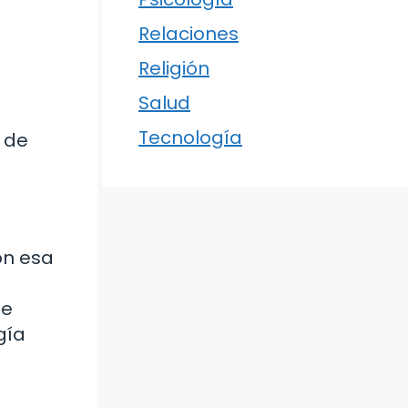
Relaciones
Religión
Salud
Tecnología
o de
on esa
ue
gía