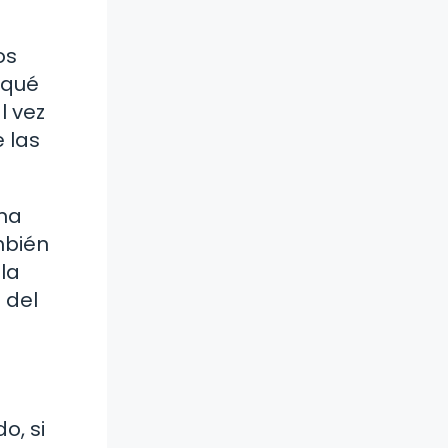
os
 qué
l vez
 las
una
mbién
la
 del
o, si