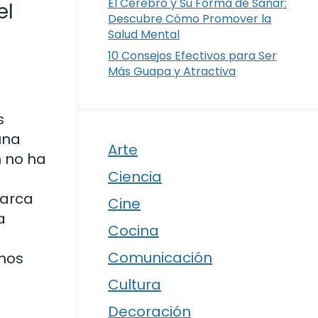
El Cerebro y Su Forma de Sanar:
el
Descubre Cómo Promover la
Salud Mental
10 Consejos Efectivos para Ser
Más Guapa y Atractiva
s
una
Arte
 no ha
Ciencia
marca
Cine
a
Cocina
Comunicación
mos
Cultura
Decoración