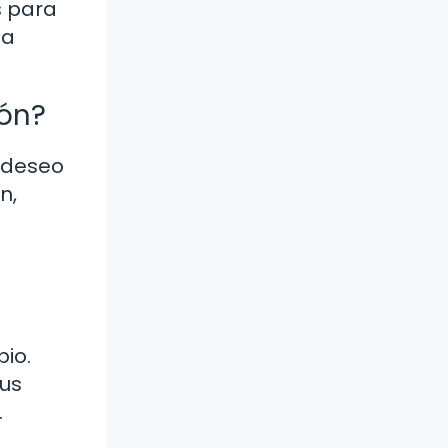
s para
sa
ión?
l deseo
n,
io.
tus
.