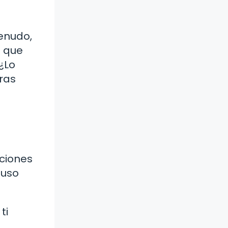
menudo,
n que
¿Lo
ras
ociones
luso
ti