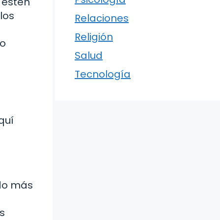
 estén
los
Relaciones
Religión
no
Salud
Tecnología
quí
ido más
s