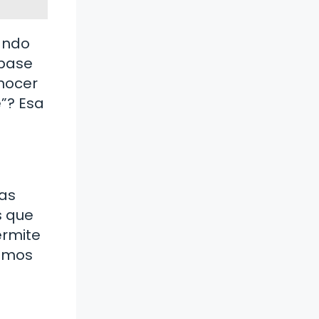
ando
 base
onocer
e”? Esa
sas
s que
ermite
tamos