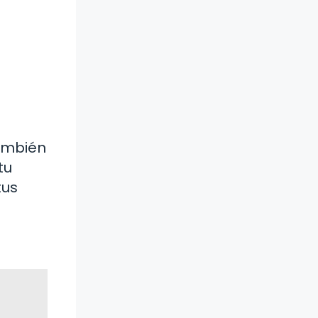
también
tu
tus