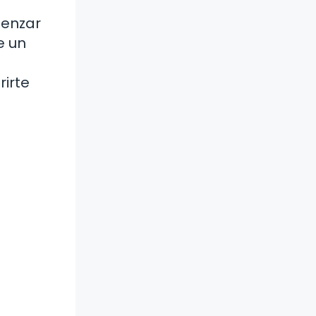
menzar
e un
irte