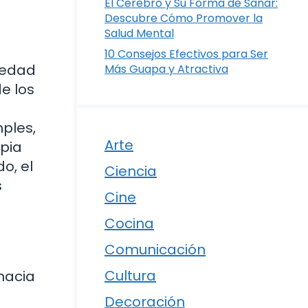
El Cerebro y Su Forma de Sanar:
Descubre Cómo Promover la
Salud Mental
10 Consejos Efectivos para Ser
iedad
Más Guapa y Atractiva
e los
mples,
Arte
opia
o, el
Ciencia
s
Cine
Cocina
Comunicación
Cultura
hacia
Decoración