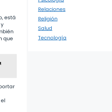
Relaciones
o, está
Religión
 y
Salud
ambién
Tecnología
en que
a
mportar
 el