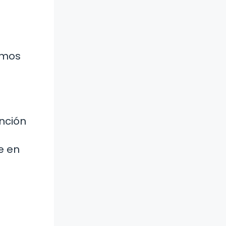
emos
ención
e en