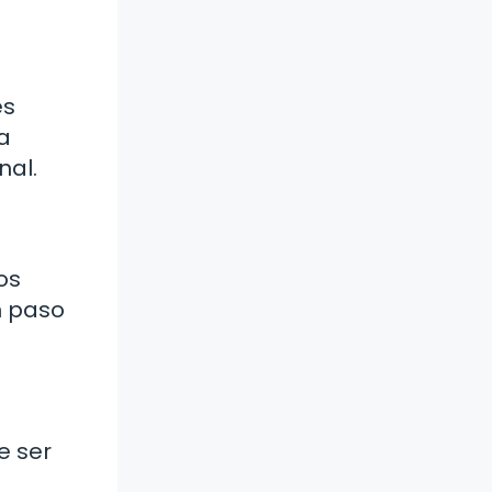
es
a
nal.
os
n paso
e ser