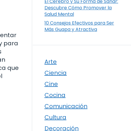
El Cerebro y Su Forma de Sanar:
Descubre Cómo Promover la
Salud Mental
10 Consejos Efectivos para Ser
Más Guapa y Atractiva
tentar
y para
s
an
Arte
ica que
Ciencia
l
Cine
Cocina
Comunicación
Cultura
Decoración