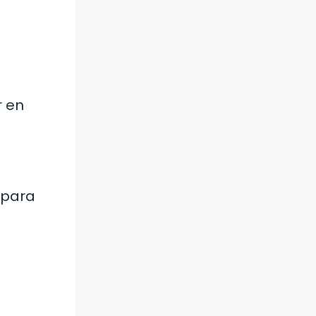
r en
 para