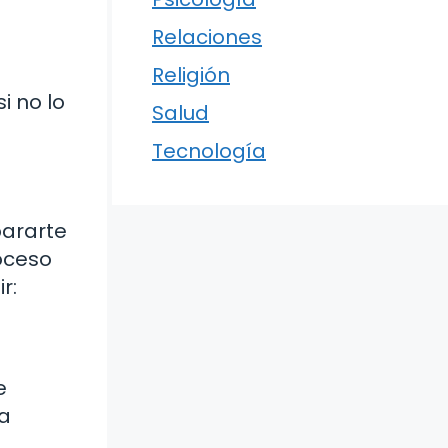
Relaciones
Religión
i no lo
Salud
Tecnología
pararte
roceso
r:
e
na