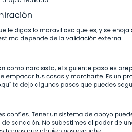
 propia realidad.
miración
 le digas lo maravillosa que es, y se enoja s
oestima depende de la validación externa.
ón como narcisista, el siguiente paso es pre
n de empacar tus cosas y marcharte. Es un p
 Aquí te dejo algunos pasos que puedes segui
es confíes. Tener un sistema de apoyo pued
o de sanación. No subestimes el poder de u
cesitamos que alguien nos escuche.