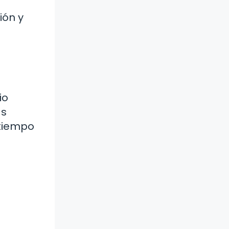
ión y
o
io
as
 tiempo