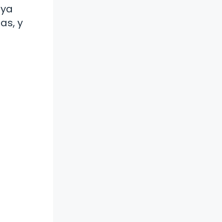
uya
as, y