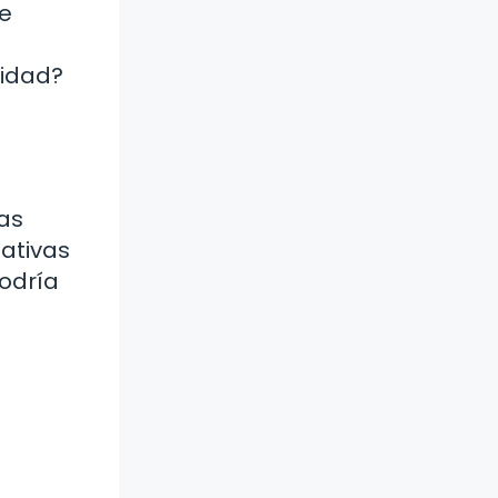
ue
sidad?
as
tativas
podría