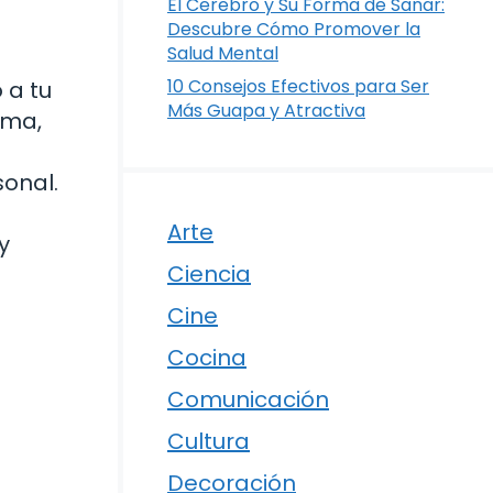
El Cerebro y Su Forma de Sanar:
Descubre Cómo Promover la
Salud Mental
10 Consejos Efectivos para Ser
 a tu
Más Guapa y Atractiva
lma,
sonal.
Arte
y
Ciencia
Cine
Cocina
Comunicación
Cultura
Decoración