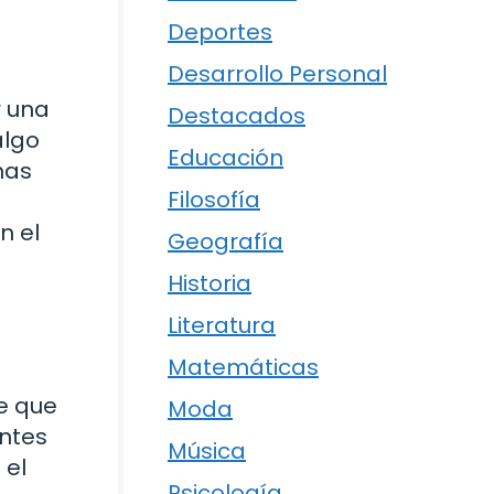
Deportes
Desarrollo Personal
r una
Destacados
algo
Educación
has
Filosofía
s
n el
Geografía
Historia
Literatura
Matemáticas
le que
Moda
entes
Música
 el
Psicología