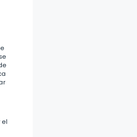
de
se
 de
ca
ar
 el