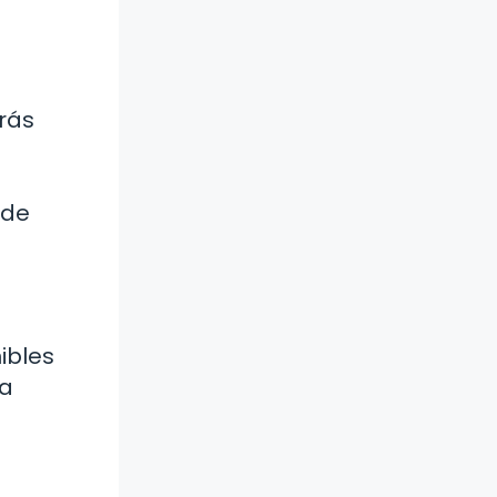
rás
 de
ibles
 a