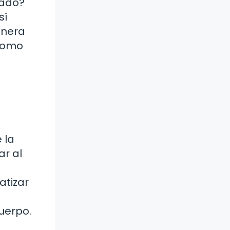
mado?
sí
anera
 como
 la
r al
atizar
uerpo.