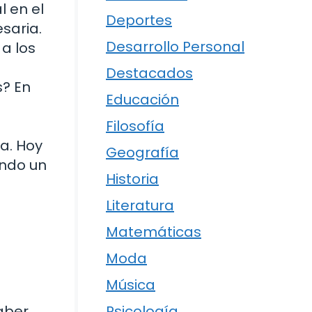
l en el
Deportes
saria.
Desarrollo Personal
 a los
Destacados
s? En
Educación
Filosofía
ía. Hoy
Geografía
endo un
Historia
Literatura
Matemáticas
Moda
Música
aber
Psicología