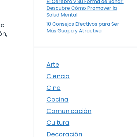
El Cerebro y Su Forma de Sanar:
Descubre Cómo Promover la
Salud Mental
10 Consejos Efectivos para Ser
ña
Más Guapa y Atractiva
ón,
l
Arte
Ciencia
Cine
Cocina
Comunicación
Cultura
Decoración