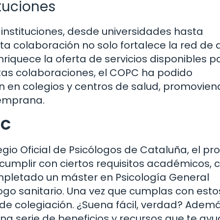
tuciones
instituciones, desde universidades hasta
a colaboración no solo fortalece la red de
riquece la oferta de servicios disponibles p
tas colaboraciones, el COPC ha podido
en colegios y centros de salud, promovien
temprana.
PC
egio Oficial de Psicólogos de Cataluña, el pr
s cumplir con ciertos requisitos académicos,
ompletado un máster en Psicología General
logo sanitario. Una vez que cumplas con esto
d de colegiación. ¿Suena fácil, verdad? Ademá
una serie de beneficios y recursos que te ay