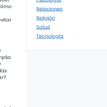
 cómo
Relaciones
Religión
vitar
Salud
Tecnología
y
mplia
y
las
ar?