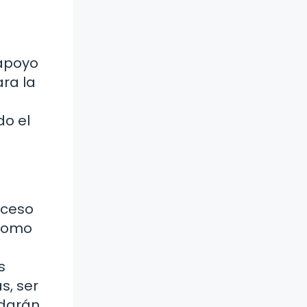
 apoyo
ara la
do el
oceso
 como
s
s, ser
udarán