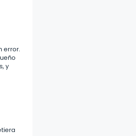
 error.
queño
, y
tiera