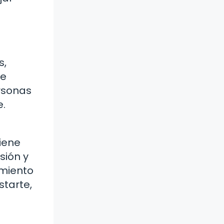
s,
te
rsonas
e.
iene
sión y
imiento
starte,