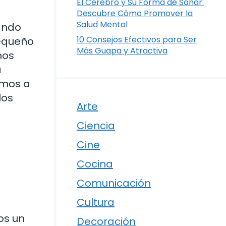
El Cerebro y Su Forma de Sanar:
Descubre Cómo Promover la
Salud Mental
ando
10 Consejos Efectivos para Ser
pequeño
Más Guapa y Atractiva
nos
a
amos a
los
Arte
Ciencia
Cine
Cocina
Comunicación
Cultura
os un
Decoración