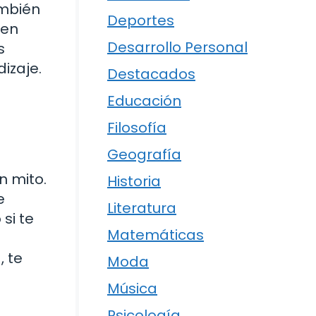
ambién
Deportes
 en
Desarrollo Personal
s
izaje.
Destacados
Educación
Filosofía
Geografía
n mito.
Historia
e
Literatura
si te
Matemáticas
, te
Moda
Música
Psicología