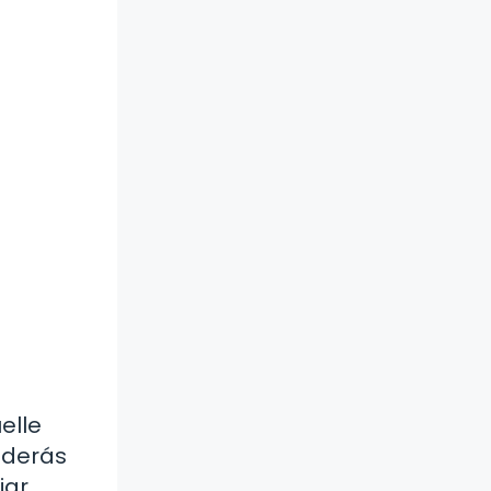
elle
enderás
jar