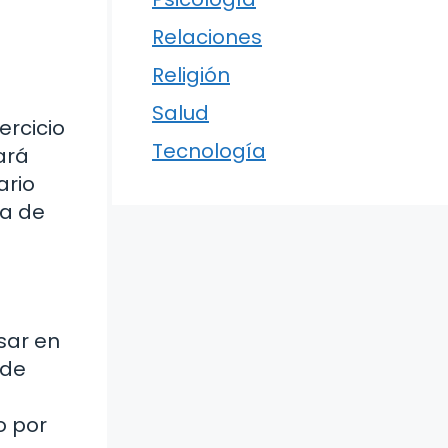
Relaciones
Religión
Salud
ercicio
Tecnología
ará
ario
ta de
sar en
 de
o por