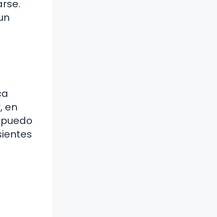
arse.
un
ca
, en
o puedo
sientes