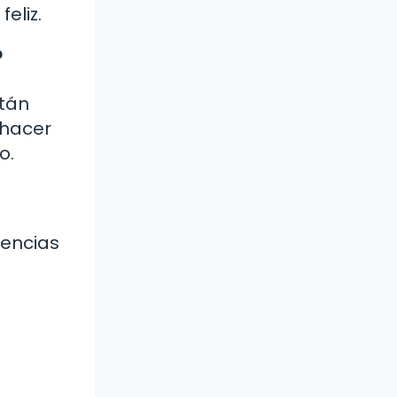
eliz.
?
stán
 hacer
o.
iencias