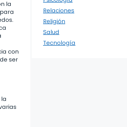
n la
Relaciones
 para
edos.
Religión
ica
Salud
a
Tecnología
ia con
ede ser
 la
varias