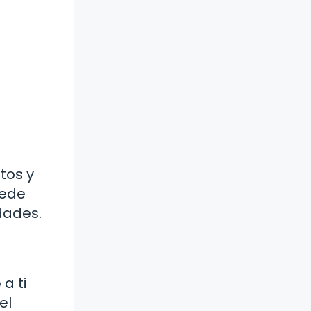
tos y
uede
dades.
a ti
el