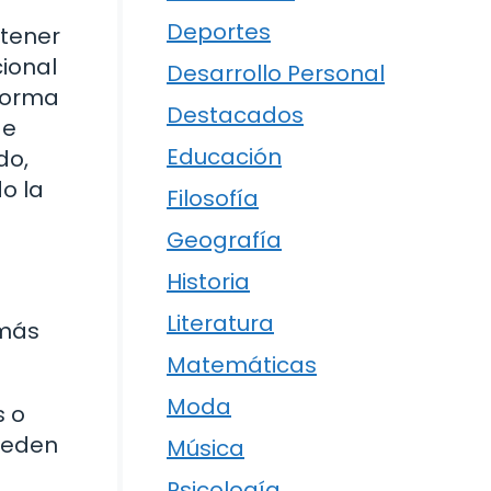
Deportes
 tener
ional
Desarrollo Personal
 forma
Destacados
de
Educación
do,
o la
Filosofía
Geografía
Historia
Literatura
 más
Matemáticas
Moda
s o
ueden
Música
Psicología