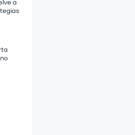
elve a
ategias
rta
ino