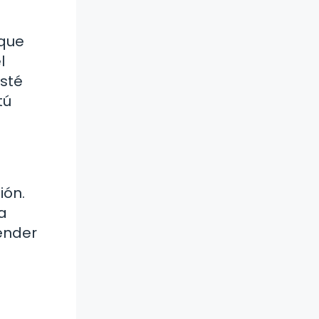
rque
l
esté
tú
ión.
a
ender