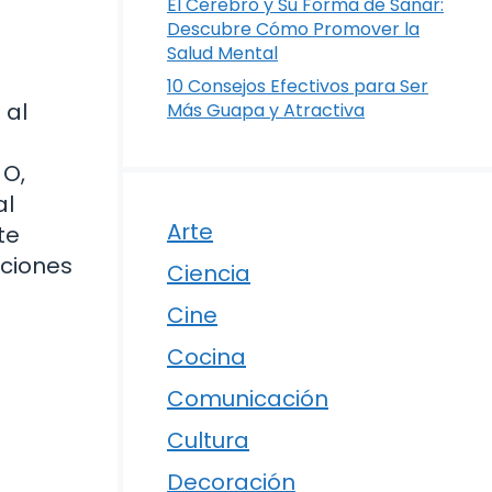
El Cerebro y Su Forma de Sanar:
Descubre Cómo Promover la
Salud Mental
10 Consejos Efectivos para Ser
 al
Más Guapa y Atractiva
 O,
al
Arte
te
uciones
Ciencia
Cine
Cocina
Comunicación
Cultura
Decoración