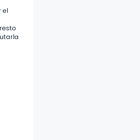
 el
ú
 resto
utarla