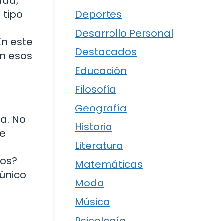
dad,
 tipo
Deportes
Desarrollo Personal
En este
Destacados
in esos
Educación
Filosofía
Geografía
da. No
Historia
de
Literatura
tos?
Matemáticas
 único
Moda
Música
Psicología