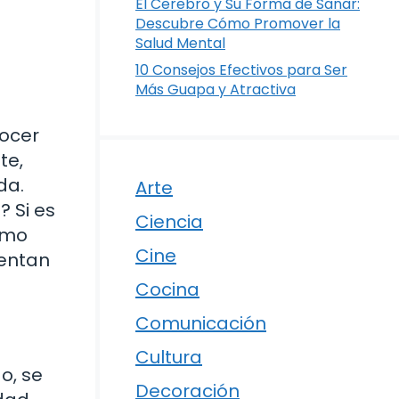
El Cerebro y Su Forma de Sanar:
Descubre Cómo Promover la
Salud Mental
10 Consejos Efectivos para Ser
Más Guapa y Atractiva
nocer
te,
da.
Arte
? Si es
Ciencia
ómo
Cine
ientan
Cocina
Comunicación
Cultura
o, se
Decoración