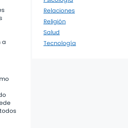
es
Relaciones
s
Religión
Salud
n a
Tecnología
omo
do
uede
 todos