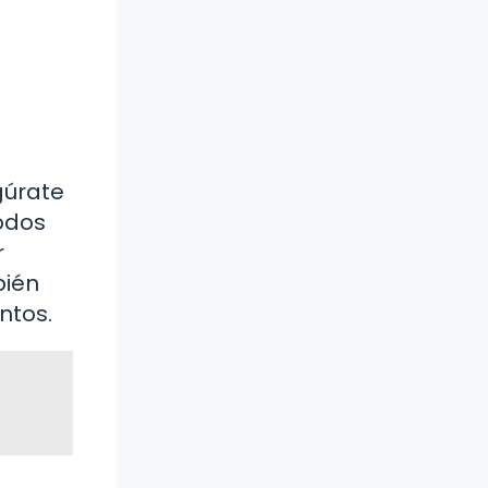
gúrate
odos
r
bién
ntos.