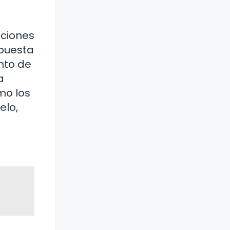
aciones
spuesta
nto de
a
mo los
elo,