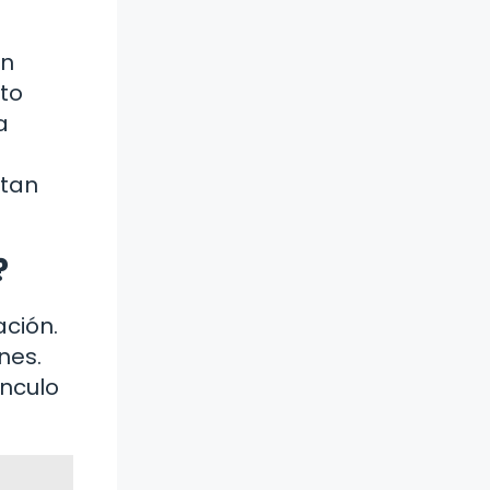
ón
sto
a
itan
?
ación.
nes.
ínculo