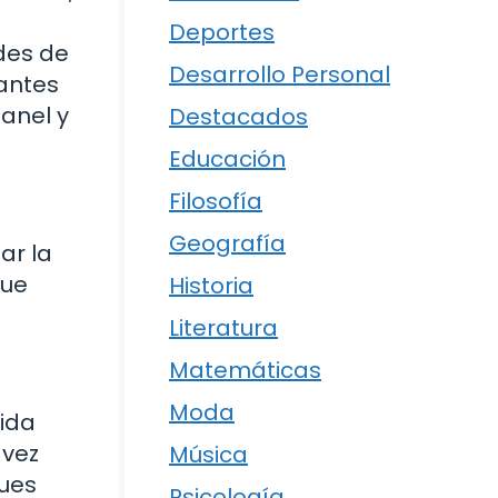
Deportes
des de
Desarrollo Personal
 antes
panel y
Destacados
Educación
Filosofía
Geografía
ar la
que
Historia
Literatura
Matemáticas
Moda
vida
 vez
Música
Pues
Psicología