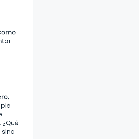
 como
ntar
ro,
mple
e
. ¿Qué
 sino