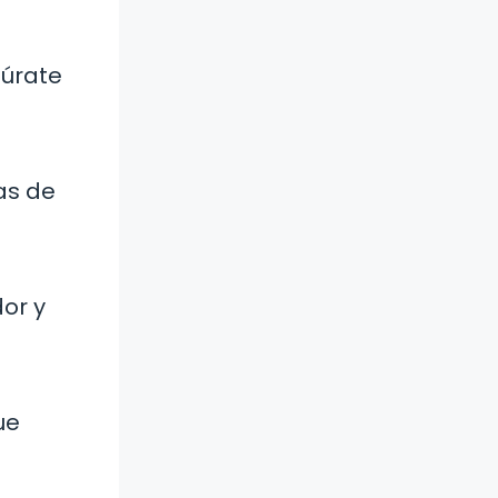
gúrate
as de
or y
ue