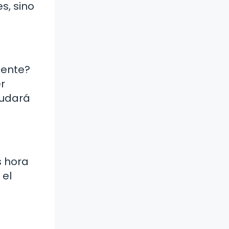
s, sino
mente?
r
yudará
s hora
 el