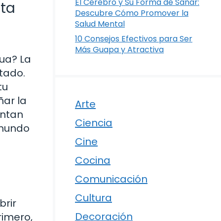
El Cerebro y Su Forma de Sanar:
sta
Descubre Cómo Promover la
Salud Mental
10 Consejos Efectivos para Ser
Más Guapa y Atractiva
gua? La
stado.
tu
ñar la
Arte
entan
Ciencia
 mundo
Cine
Cocina
Comunicación
Cultura
brir
Decoración
rimero,