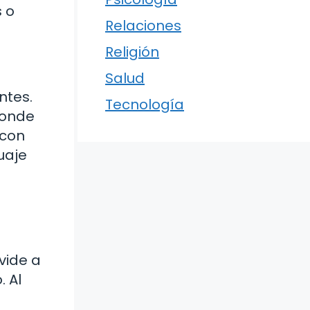
s o
Relaciones
Religión
Salud
ntes.
Tecnología
donde
 con
uaje
vide a
. Al