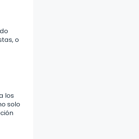
ndo
tas, o
e
a los
no solo
ación