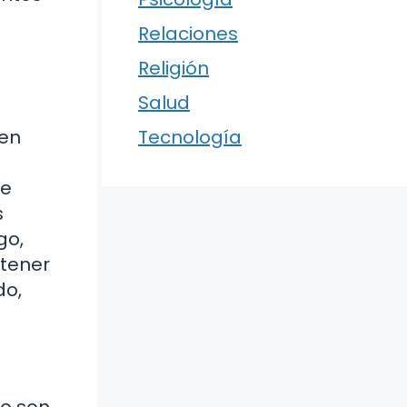
Relaciones
Religión
Salud
den
Tecnología
de
s
go,
 tener
do,
o son