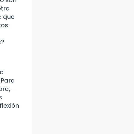
otra
e que
tos
s?
da
 Para
ora,
s
flexión