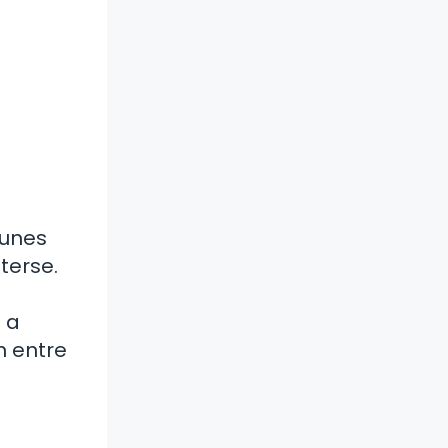
munes
terse.
 a
n entre