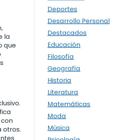
Deportes
Desarrollo Personal
,
Destacados
e la
Educación
o que
o
Filosofía
es
Geografía
Historia
Literatura
lusivo.
Matemáticas
fica
Moda
» con
Música
 otros.
entes
Psicología