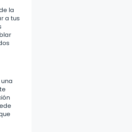
de la
r a tus
s
blar
odos
y una
te
ción
uede
 que