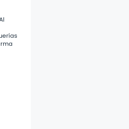
Al
uerías
forma