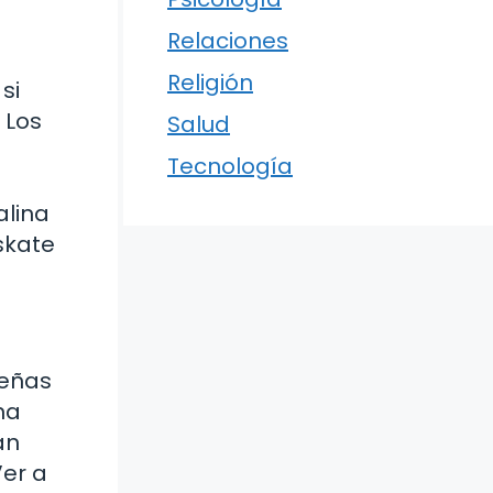
Relaciones
Religión
si
 Los
Salud
Tecnología
alina
skate
ueñas
na
an
Ver a