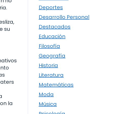
an no
Deportes
ia.
Desarrollo Personal
sliza,
Destacados
e su
Educación
Filosofía
Geografía
mativos
Historia
ento
as
Literatura
katers
Matemáticas
Moda
a
on la
Música
Psicología