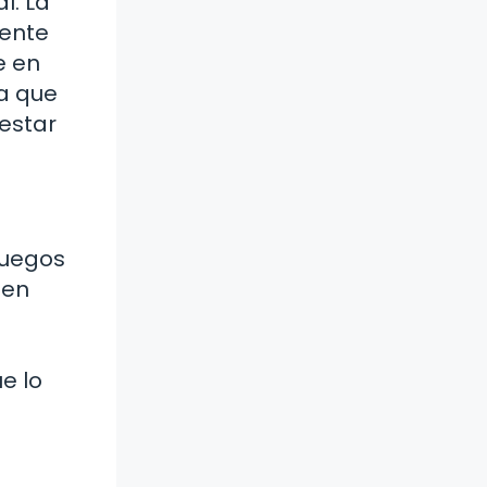
l. La
lente
e en
da que
estar
Juegos
ten
e lo