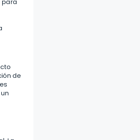
d para
a
acto
ción de
des
 un
n