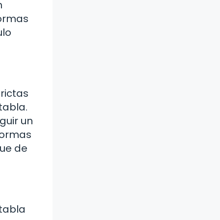
n
formas
ulo
rictas
tabla.
guir un
normas
que de
 tabla