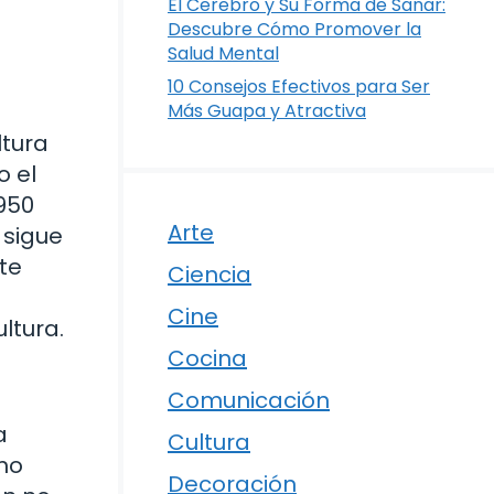
El Cerebro y Su Forma de Sanar:
Descubre Cómo Promover la
Salud Mental
10 Consejos Efectivos para Ser
a
Más Guapa y Atractiva
ltura
o el
950
Arte
 sigue
te
Ciencia
Cine
ltura.
Cocina
Comunicación
a
Cultura
omo
Decoración