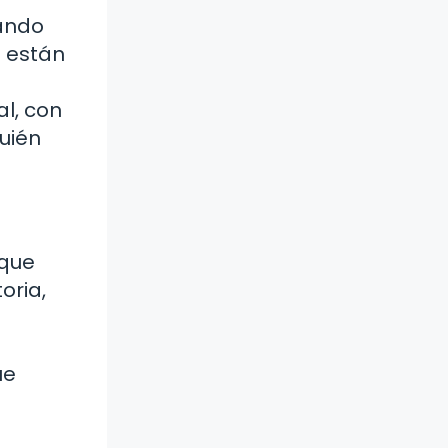
iando
o están
al, con
uién
 que
oria,
ue