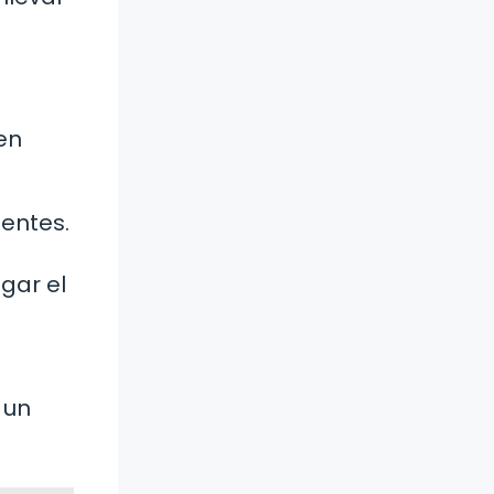
en
entes.
gar el
 un