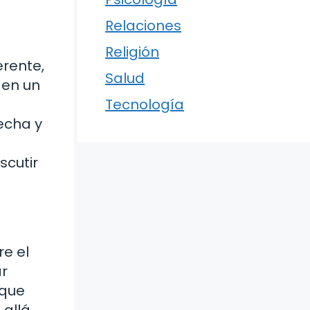
Relaciones
Religión
erente,
Salud
 en un
Tecnología
echa y
scutir
e el
ar
 que
 allá