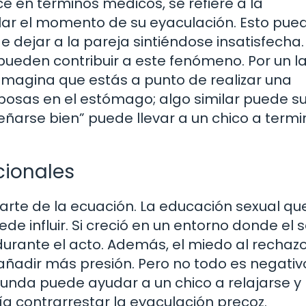
e en términos médicos, se refiere a la
ar el momento de su eyaculación. Esto pue
e dejar a la pareja sintiéndose insatisfecha.
pueden contribuir a este fenómeno. Por un la
magina que estás a punto de realizar una
posas en el estómago; algo similar puede s
eñarse bien” puede llevar a un chico a termi
cionales
parte de la ecuación. La educación sexual qu
e influir. Si creció en un entorno donde el 
urante el acto. Además, el miedo al rechazo
ñadir más presión. Pero no todo es negativ
unda puede ayudar a un chico a relajarse y
a contrarrestar la eyaculación precoz.