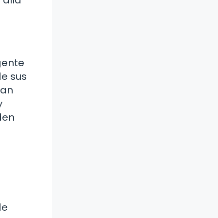
gente
de sus
tan
y
den
de