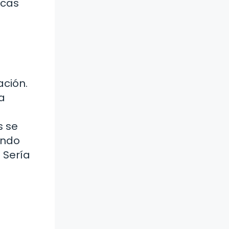
icas
ación.
a
s se
undo
 Sería