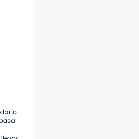
rdarlo
 basa
.
llevar