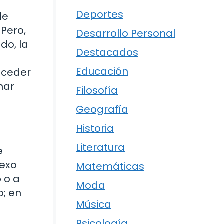
Deportes
de
 Pero,
Desarrollo Personal
do, la
Destacados
Educación
uceder
nar
Filosofía
Geografía
Historia
Literatura
e
sexo
Matemáticas
 o a
Moda
o; en
Música
Psicología