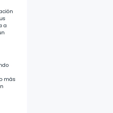
ación
us
a a
un
ando
do más
un