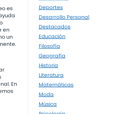
Deportes
eo es
 ayuda
Desarrollo Personal
ro
Destacados
e en
Educación
mo un
mente.
Filosofía
Geografía
Historia
ar
Literatura
s
nal. En
Matemáticas
demos
Moda
Música
Psicología