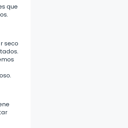
res que
os.
ar seco
tados.
eemos
oso.
iene
tar