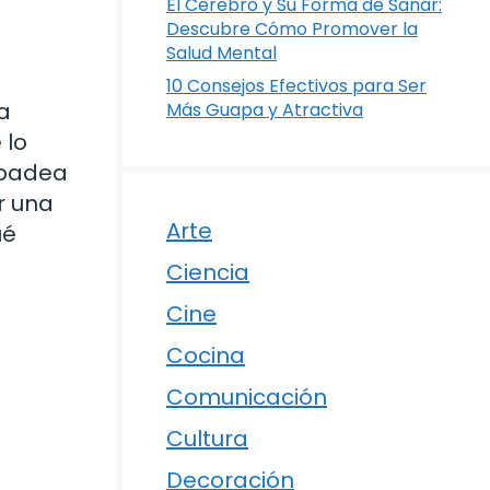
El Cerebro y Su Forma de Sanar:
Descubre Cómo Promover la
Salud Mental
10 Consejos Efectivos para Ser
a
Más Guapa y Atractiva
 lo
rpadea
r una
Arte
ué
Ciencia
Cine
Cocina
Comunicación
Cultura
Decoración