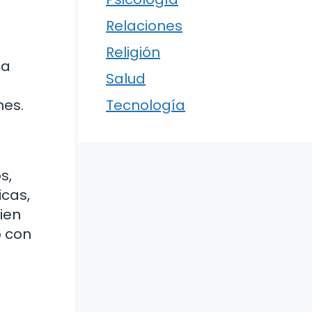
Relaciones
Religión
ca
Salud
nes.
Tecnología
s,
icas,
ien
o con