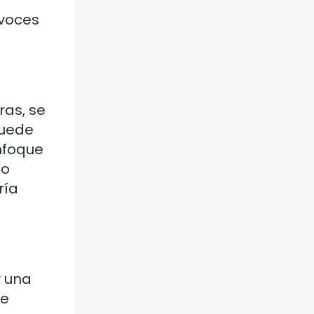
 voces
ras, se
puede
nfoque
lo
ría
r una
de