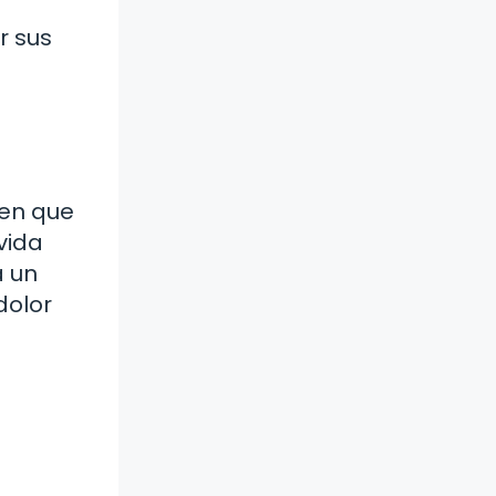
r sus
 en que
vida
a un
dolor