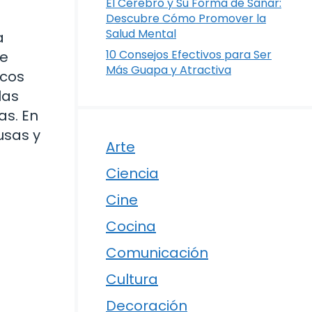
El Cerebro y Su Forma de Sanar:
Descubre Cómo Promover la
Salud Mental
a
10 Consejos Efectivos para Ser
te
Más Guapa y Atractiva
ucos
las
as. En
usas y
Arte
Ciencia
Cine
Cocina
Comunicación
Cultura
Decoración