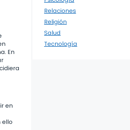
Relaciones
Religión
Salud
e
en
Tecnología
a. En
ar
cidiera
ir en
 ello