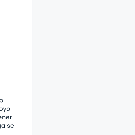
 o
poyo
ener
ga se