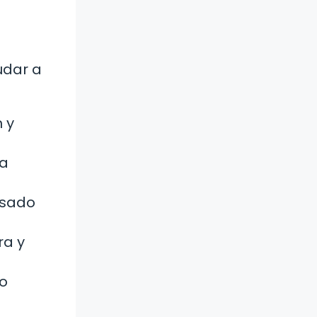
udar a
 y
 a
asado
ra y
no