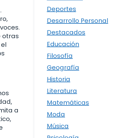
Deportes
.
ro,
Desarrollo Personal
 voces.
Destacados
 otras
Educación
el
os
Filosofía
Geografía
Historia
Literatura
nos
dad,
Matemáticas
mita a
Moda
ico,
Música
e
Psicología