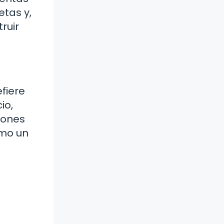
tas y,
ruir
fiere
io,
iones
omo un