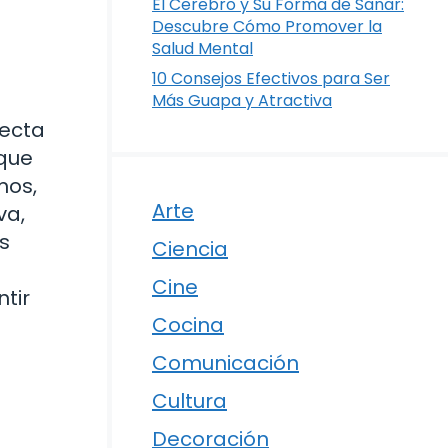
El Cerebro y Su Forma de Sanar:
Descubre Cómo Promover la
Salud Mental
10 Consejos Efectivos para Ser
Más Guapa y Atractiva
fecta
 que
mos,
Arte
va,
s
Ciencia
Cine
tir
Cocina
Comunicación
Cultura
Decoración