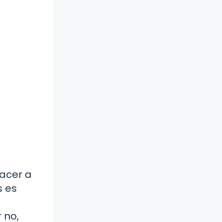
acer a
s es
 no,