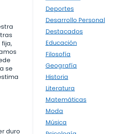
Deportes
Desarrollo Personal
estra
Destacados
tras
Educación
fija,
atamos
Filosofía
uede
Geografía
za se
oestima
Historia
Literatura
Matemáticas
Moda
Música
er duro
Psicología