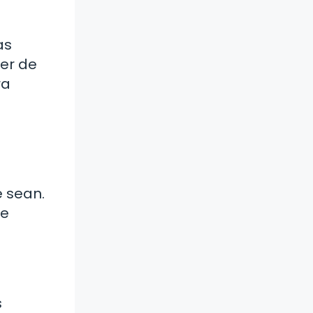
as
der de
ra
 sean.
te
s