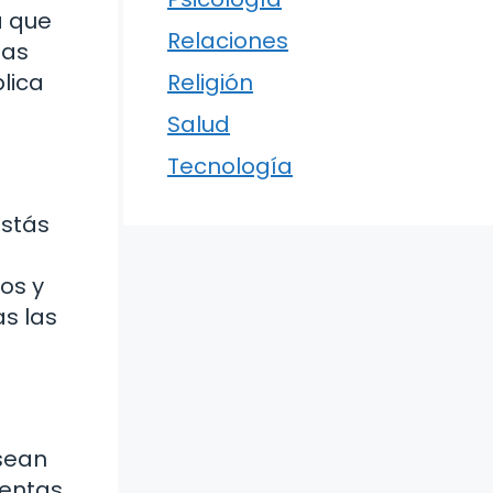
a que
Relaciones
ías
lica
Religión
Salud
Tecnología
estás
os y
as las
 sean
ientas