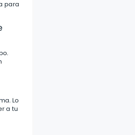
la para
e
po.
n
ma. Lo
r a tu