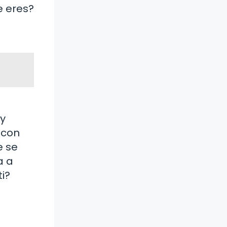
e eres?
 y
 con
e se
a a
i?