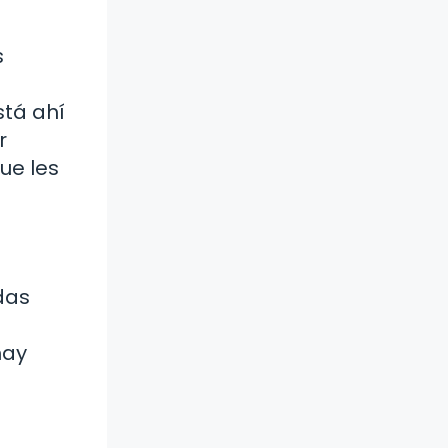
s
stá ahí
r
ue les
das
hay