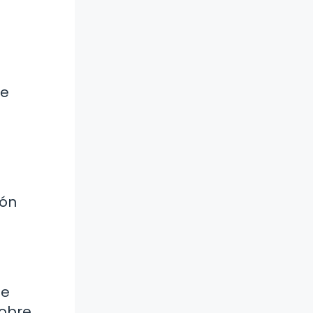
ue
s
ión
te
sobre