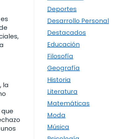
Deportes
 es
Desarrollo Personal
 de
Destacados
ciales,
Educación
la
Filosofía
Geografía
Historia
 la
Literatura
no
Matemáticas
 que
Moda
rechazo
Música
gunos
Psicología