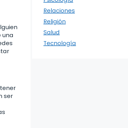
Relaciones
Religión
lguien
Salud
e una
redes
Tecnología
tar
 tener
n ser
as