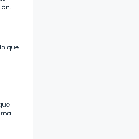
ión.
lo que
 que
xima