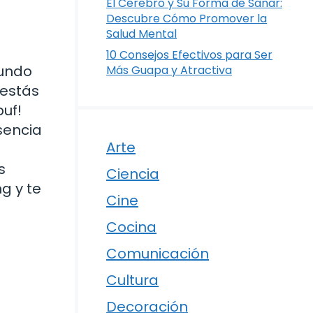
El Cerebro y Su Forma de Sanar:
Descubre Cómo Promover la
Salud Mental
10 Consejos Efectivos para Ser
mundo
Más Guapa y Atractiva
 estás
puf!
sencia
Arte
s
Ciencia
g y te
Cine
Cocina
Comunicación
Cultura
Decoración