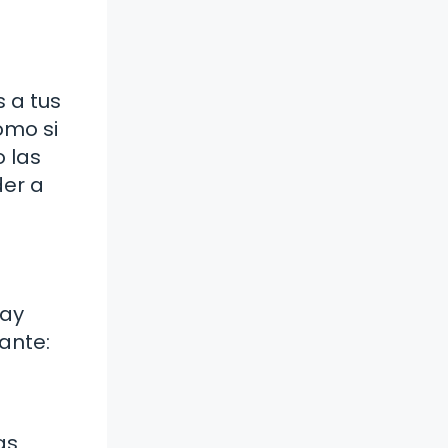
s a tus
omo si
 las
der a
hay
ante:
as