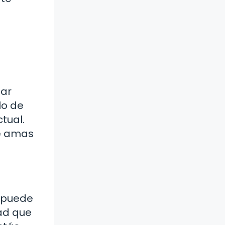
tar
lo de
tual.
ue amas
o puede
ad que