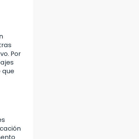
n
tras
vo. Por
sajes
e que
es
icación
mento