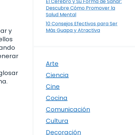
El Cerebro y Su Forma de Sanar:
Descubre Cómo Promover la
Salud Mental
10 Consejos Efectivos para Ser
ar y
Más Guapa y Atractiva
ellos
dando
generar
Arte
sglosar
Ciencia
na.
Cine
Cocina
Comunicación
Cultura
Decoración