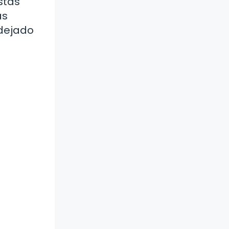
stás
ás
 dejado