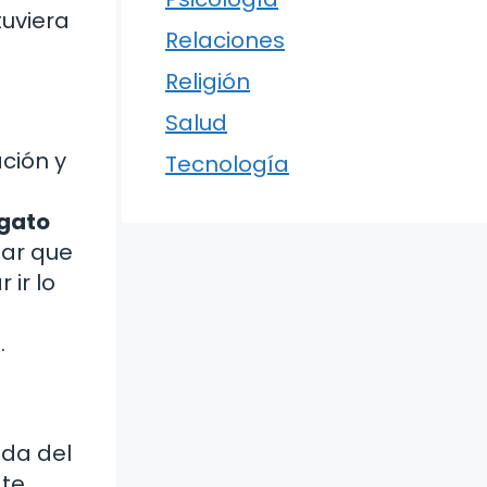
tuviera
Relaciones
Religión
Salud
ción y
Tecnología
gato
sar que
 ir lo
.
ida del
 te