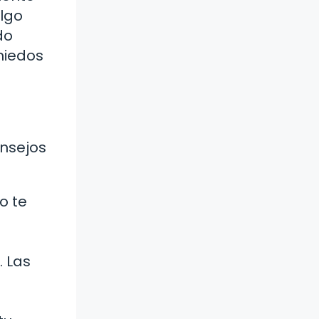
algo
do
miedos
onsejos
o te
. Las