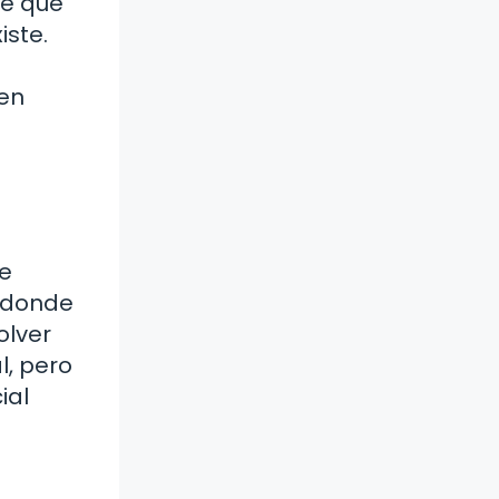
de que
iste.
 en
de
, donde
olver
, pero
ial