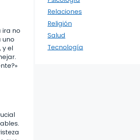
Relaciones
Religión
 ira no
Salud
a uno
Tecnología
 y el
ejar.
ente?»
ucial
ables.
isteza