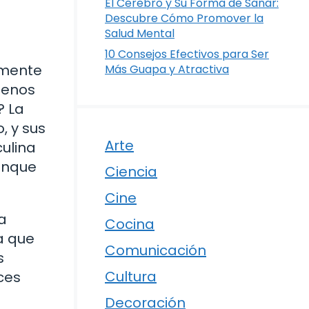
El Cerebro y Su Forma de Sanar:
Descubre Cómo Promover la
Salud Mental
10 Consejos Efectivos para Ser
lmente
Más Guapa y Atractiva
menos
? La
, y sus
Arte
ulina
unque
Ciencia
Cine
a
Cocina
a que
Comunicación
s
Cultura
ces
Decoración