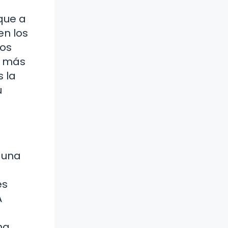
que a
en los
nos
r más
s la
u
 una
es
A
na