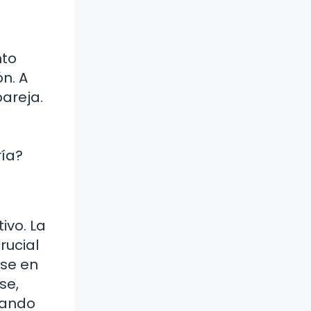
nto
n. A
areja.
a
ría?
ivo. La
rucial
rse en
se,
uando