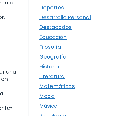
mente
Deportes
y
r.
Desarrollo Personal
Destacados
Educación
Filosofía
Geografía
Historia
ar una
Literatura
 en
Matemáticas
na
Moda
Música
nte».
Psicología