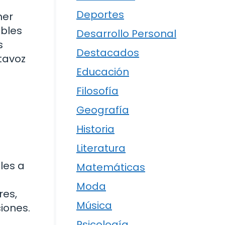
Deportes
mer
ibles
Desarrollo Personal
s
Destacados
tavoz
Educación
Filosofía
Geografía
Historia
Literatura
les a
Matemáticas
Moda
res,
Música
iones.
Psicología