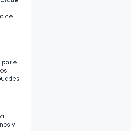
to de
por el
los
 puedes
ra
nes y