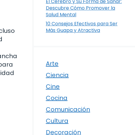
El Cerebro y Su Forma de Sanar:
Descubre Cómo Promover la
Salud Mental
10 Consejos Efectivos para Ser
cluso
Más Guapa y Atractiva
d
lancha
Arte
para
lidad
Ciencia
Cine
Cocina
Comunicación
Cultura
Decoración