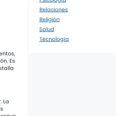
Relaciones
Religión
Salud
Tecnología
entos,
ón. Es
stalla
. La
us
 porque