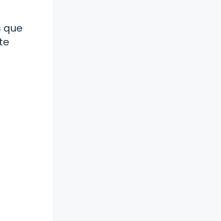
s que
te