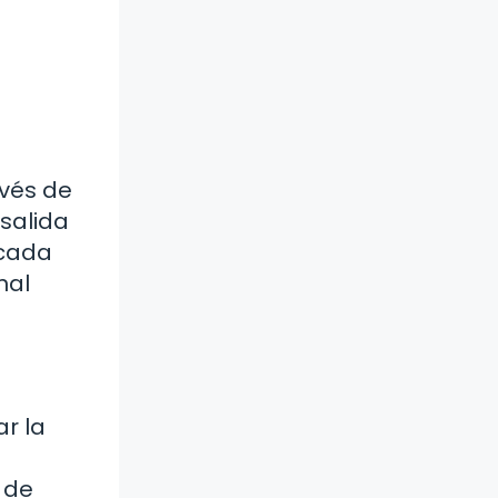
avés de
 salida
 cada
nal
r la
 de