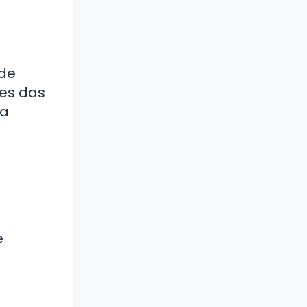
 de
les das
la
e