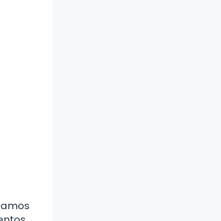
stamos
entos