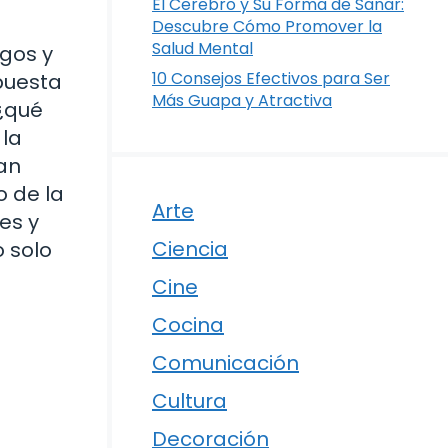
El Cerebro y Su Forma de Sanar:
Descubre Cómo Promover la
Salud Mental
ogos y
10 Consejos Efectivos para Ser
puesta
Más Guapa y Atractiva
 ¿qué
 la
an
 de la
Arte
es y
Ciencia
 solo
Cine
Cocina
Comunicación
Cultura
Decoración