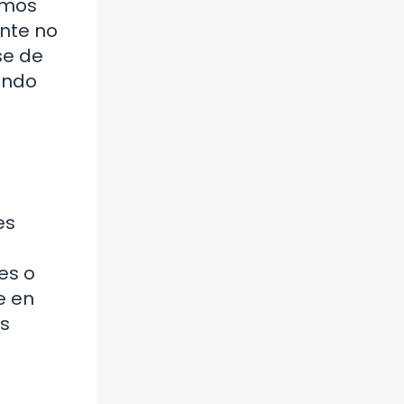
emos
nte no
se de
fondo
es
es o
e en
os