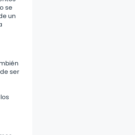
o se
de un
a
ambién
de ser
los