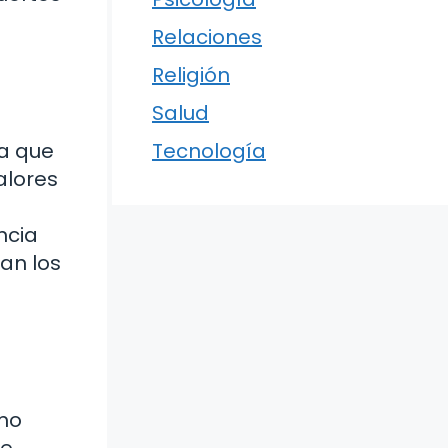
Relaciones
Religión
Salud
la que
Tecnología
alores
ncia
an los
omo
re