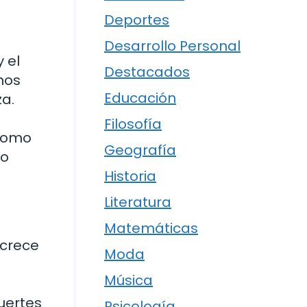
Deportes
Desarrollo Personal
 el
Destacados
nos
Educación
a.
Filosofía
 como
Geografía
 o
Historia
Literatura
Matemáticas
 crece
Moda
Música
uertes
Psicología