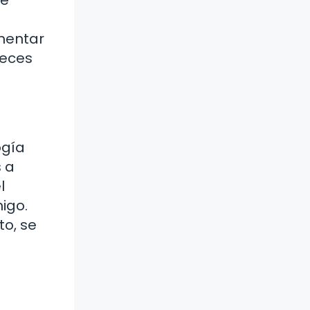
omentar
veces
ogía
 a
l
igo.
to, se