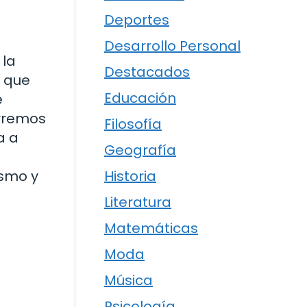
Deportes
Desarrollo Personal
 la
Destacados
l que
Educación
e
orremos
Filosofía
a a
Geografía
ismo y
Historia
Literatura
Matemáticas
Moda
Música
Psicología