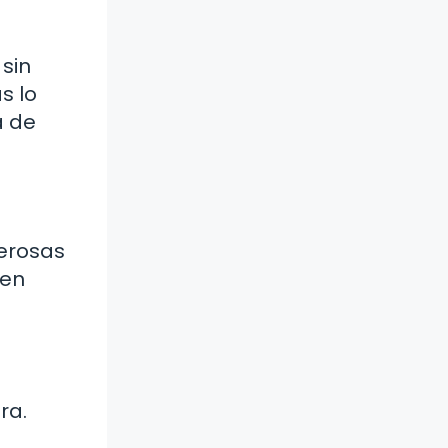
sin
s lo
a de
erosas
den
ra.