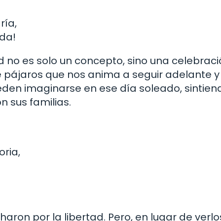
ría,
ida!
d no es solo un concepto, sino una celebrac
de pájaros que nos anima a seguir adelante y
eden imaginarse en ese día soleado, sintien
n sus familias.
ria,
ron por la libertad. Pero, en lugar de verlo