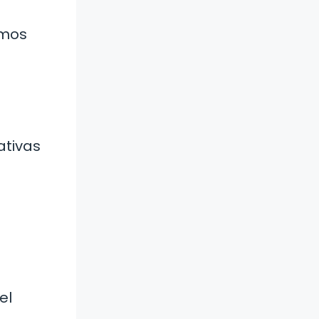
emos
ativas
el