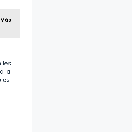
l Más
 les
e la
olos