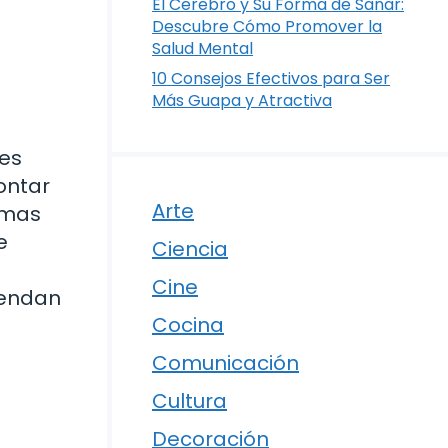
El Cerebro y Su Forma de Sanar:
Descubre Cómo Promover la
Salud Mental
10 Consejos Efectivos para Ser
Más Guapa y Atractiva
 es
ontar
Arte
emas
e
Ciencia
Cine
rendan
Cocina
Comunicación
Cultura
Decoración