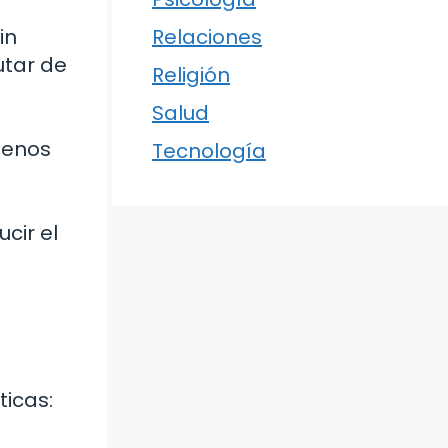
in
Relaciones
utar de
Religión
Salud
s
menos
Tecnología
cir el
ticas: