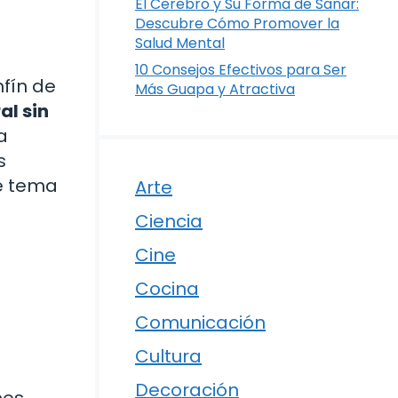
El Cerebro y Su Forma de Sanar:
Descubre Cómo Promover la
Salud Mental
10 Consejos Efectivos para Ser
fín de
Más Guapa y Atractiva
al sin
a
s
e tema
Arte
Ciencia
Cine
Cocina
Comunicación
Cultura
Decoración
mos