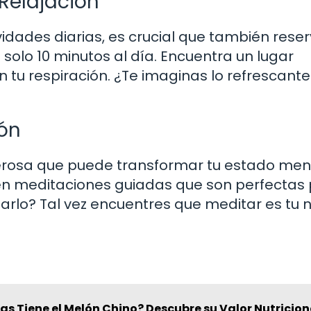
Relajación
idades diarias, es crucial que también rese
olo 10 minutos al día. Encuentra un lugar
en tu respiración. ¿Te imaginas lo refrescant
ón
rosa que puede transformar tu estado ment
cen meditaciones guiadas que son perfectas
ntarlo? Tal vez encuentres que meditar es tu
s Tiene el Melón Chino? Descubre su Valor Nutricion