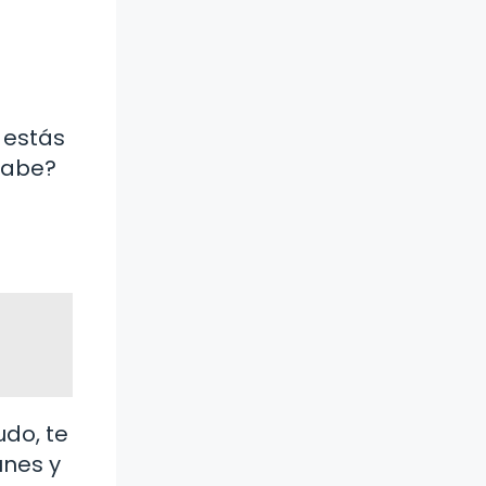
 estás
 sabe?
udo, te
unes y