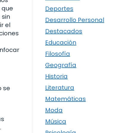
, que
Deportes
 sin
Desarrollo Personal
r el
Destacados
aciones
s
Educación
enfocar
Filosofía
Geografía
Historia
Literatura
o se
Matemáticas
Moda
as
Música
.
Psicología