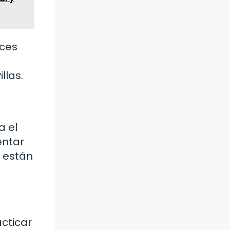
aces
llas.
a el
entar
e están
cticar