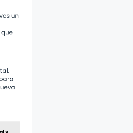
rves un
e que
al.
 para
 nueva
al y