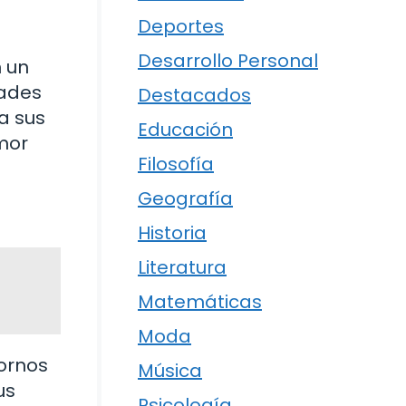
Deportes
Desarrollo Personal
n un
tades
Destacados
a sus
Educación
amor
Filosofía
Geografía
Historia
Literatura
Matemáticas
Moda
tornos
Música
us
Psicología