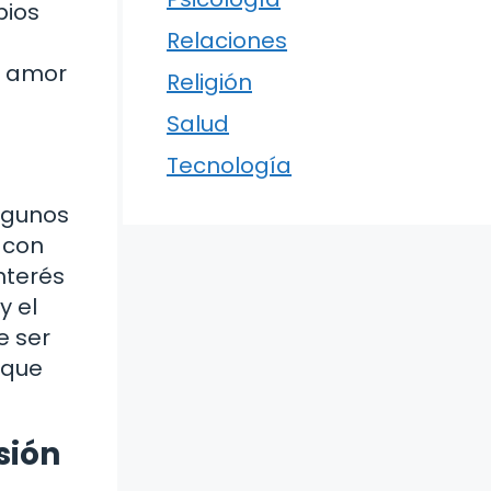
pios
Relaciones
su amor
Religión
Salud
Tecnología
Algunos
 con
nterés
y el
e ser
 que
sión