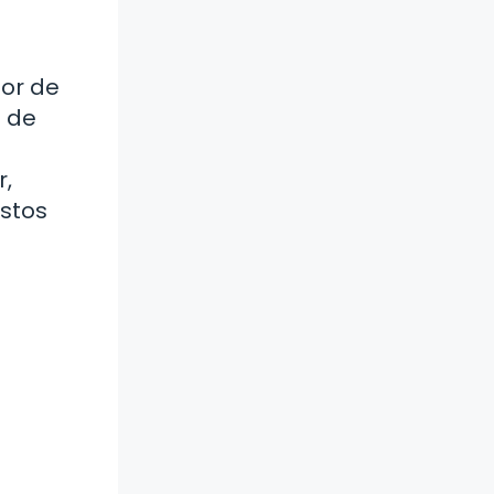
mor de
o de
r,
estos