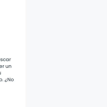
uscar
er un
s
o. ¿No