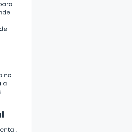
 para
onde
 de
o no
a a
u
l
ental.