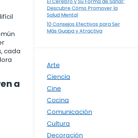
El Cerebro y Su Forma de Sanar:
Descubre Cómo Promover la
Salud Mental
fícil
10 Consejos Efectivos para Ser
Más Guapa y Atractiva
común
er
s, cada
dora
Arte
Ciencia
ren a
Cine
Cocina
Comunicación
Cultura
Decoración