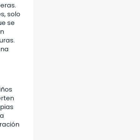
eras.
s, solo
ue se
en
uras.
ina
iños
erten
pias
ra
eración