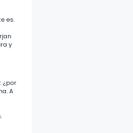
e es.
rjan
ra y
: ¿por
na. A
.