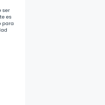
e ser
te es
o para
idad