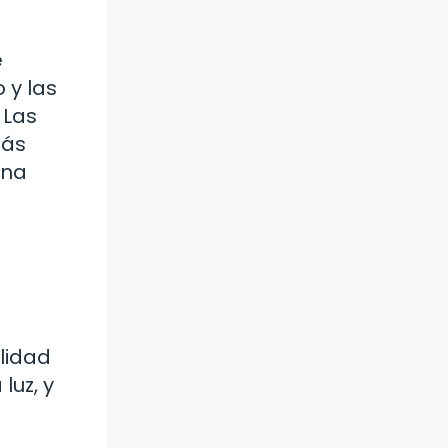
e
 y las
 Las
más
ena
lidad
luz, y