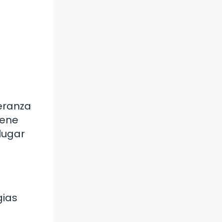
eranza
iene
lugar
gias