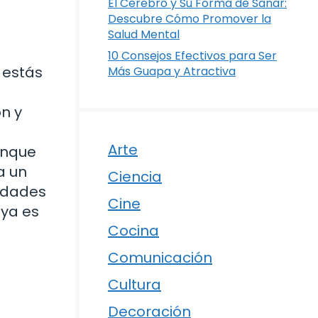
El Cerebro y Su Forma de Sanar:
Descubre Cómo Promover la
Salud Mental
10 Consejos Efectivos para Ser
 estás
Más Guapa y Atractiva
n y
Arte
unque
a un
Ciencia
jidades
Cine
 ya es
Cocina
Comunicación
Cultura
Decoración