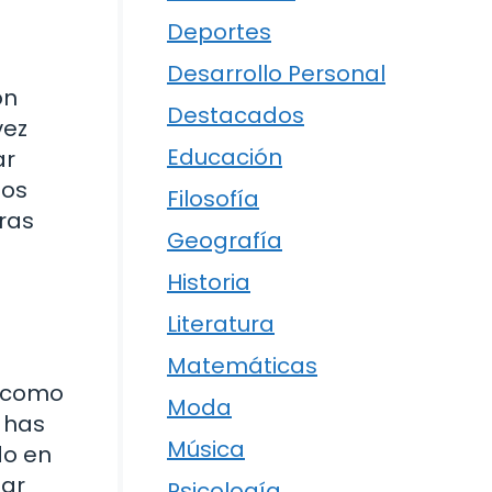
Deportes
Desarrollo Personal
ón
Destacados
vez
Educación
ar
los
Filosofía
tras
Geografía
Historia
Literatura
Matemáticas
s como
Moda
 has
Música
do en
mar
Psicología