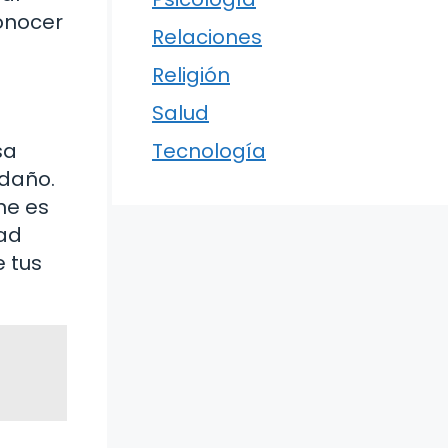
onocer
Relaciones
Religión
Salud
sa
Tecnología
 daño.
ne es
dad
 tus