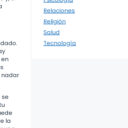
a
Relaciones
Religión
Salud
idado.
Tecnología
ay
 en
es
r nadar
 se
tu
puede
e la