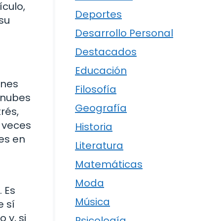
ículo,
Deportes
su
Desarrollo Personal
Destacados
Educación
ones
Filosofía
s nubes
Geografía
rés,
 veces
Historia
es en
Literatura
Matemáticas
Moda
 Es
Música
e sí
 y, si
Psicología