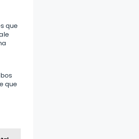
es que
ale
na
mbos
ne que