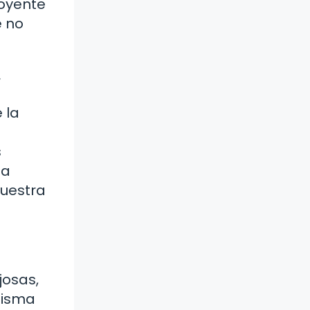
 oyente
e no
»
 la
s
 a
nuestra
josas,
misma