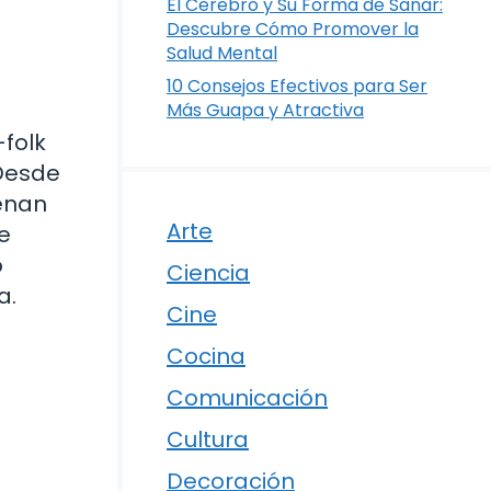
El Cerebro y Su Forma de Sanar:
Descubre Cómo Promover la
Salud Mental
10 Consejos Efectivos para Ser
Más Guapa y Atractiva
folk
 Desde
uenan
Arte
de
o
Ciencia
a.
Cine
Cocina
Comunicación
Cultura
Decoración