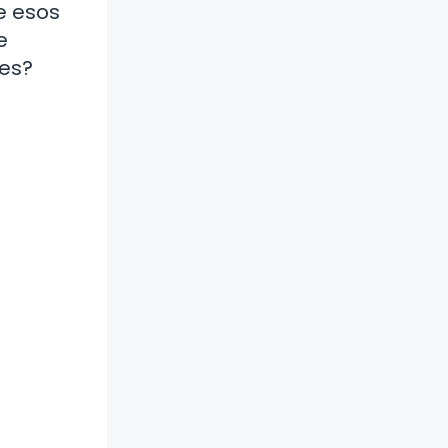
e esos
e
les?