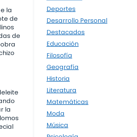
Deportes
e la
ote de
Desarrollo Personal
linos
Destacados
adas de
Educación
a obra
chizo
Filosofía
Geografía
Historia
Literatura
eleite
eando
Matemáticas
r la
Moda
 lomos
Música
ecial
Psicología