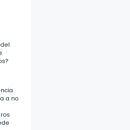
 del
e
os?
encia
a a no
tros
uede