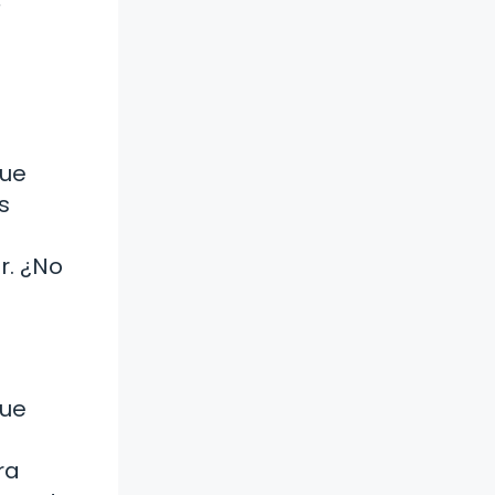
que
s
a
r. ¿No
que
ra