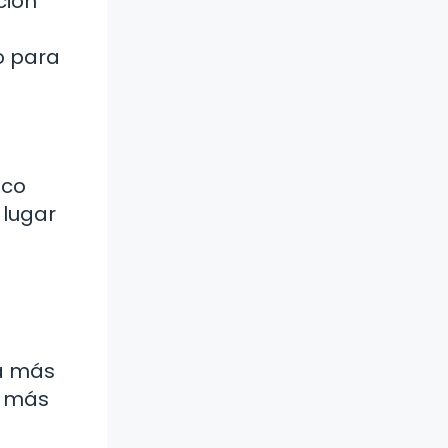
ción
o para
ico
 lugar
rá más
a más