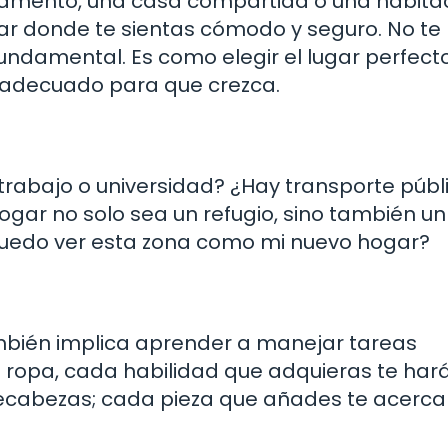
rtamento, una casa compartida o una habita
gar donde te sientas cómodo y seguro. No te
fundamental. Es como elegir el lugar perfect
e adecuado para que crezca.
 trabajo o universidad? ¿Hay transporte públ
gar no solo sea un refugio, sino también un
: ¿puedo ver esta zona como mi nuevo hogar?
mbién implica aprender a manejar tareas
la ropa, cada habilidad que adquieras te ha
pecabezas; cada pieza que añades te acerc