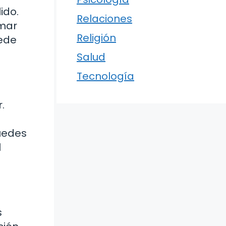
ido.
Relaciones
omar
Religión
uede
Salud
Tecnología
.
puedes
l
s