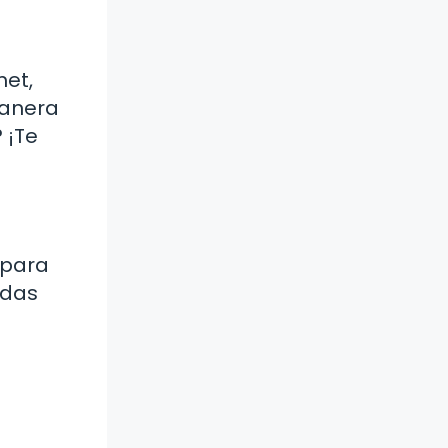
met,
manera
 ¡Te
 para
ndas