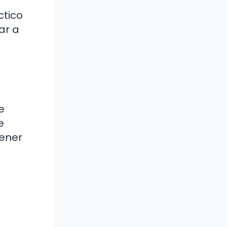
ctico
ar a
e
e
tener