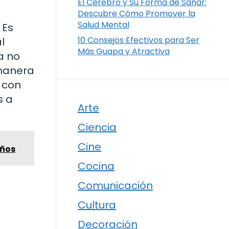
El Cerebro y Su Forma de Sanar:
Descubre Cómo Promover la
Salud Mental
 Es
10 Consejos Efectivos para Ser
l
Más Guapa y Atractiva
a no
 manera
o con
s a
Arte
Ciencia
Cine
Años
Cocina
Comunicación
Cultura
Decoración