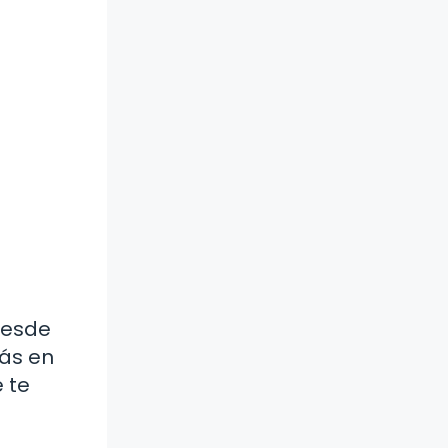
Desde
más en
e te