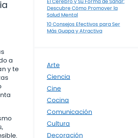
El Cerebro y Su Forma de Sanar:
ia
Descubre Cómo Promover la
Salud Mental
10 Consejos Efectivos para Ser
Más Guapa y Atractiva
as
do a
Arte
n y te
Ciencia
zas
o
Cine
unta
Cocina
Comunicación
ismo
Cultura
,
Decoración
sible.