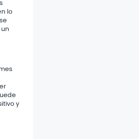
s
n lo
 se
 un
emes
er
puede
itivo y