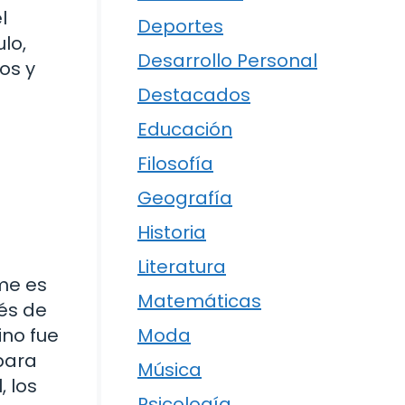
l
Deportes
lo,
Desarrollo Personal
os y
Destacados
Educación
Filosofía
Geografía
Historia
Literatura
me es
Matemáticas
és de
ino fue
Moda
 para
Música
, los
Psicología