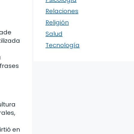
Relaciones
Religión
ñade
Salud
ilizada
Tecnología
a
frases
ltura
ales,
rtió en