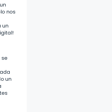
 un
lo nos
a un
gital!
 se
Cada
do un
a
tes