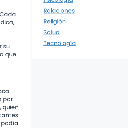
Relaciones
. Cada
Religión
dica,
Salud
Tecnología
r su
da que
poca
s por
, quien
tantes
 podía