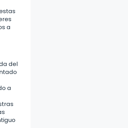
 estas
eres
os a
nda del
entado
do a
stras
as
tiguo