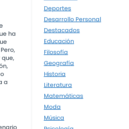
Deportes
Desarrollo Personal
e
Destacados
que ha
Educación
que
 Pero,
Filosofía
 que,
Geografía
ón,
to
Historia
a a
Literatura
Matemáticas
Moda
Música
enario
Psicología