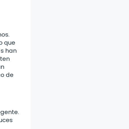
nos.
do que
as han
nten
un
co de
 gente.
luces
,