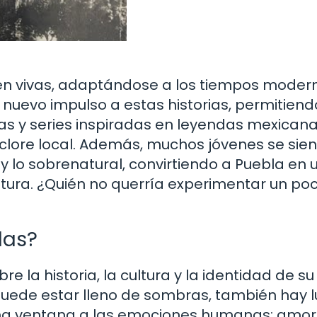
uen vivas, adaptándose a los tiempos moder
n nuevo impulso a estas historias, permitien
las y series inspiradas en leyendas mexican
folclore local. Además, muchos jóvenes se sie
y lo sobrenatural, convirtiendo a Puebla en 
ntura. ¿Quién no querría experimentar un po
das?
 la historia, la cultura y la identidad de su
uede estar lleno de sombras, también hay 
 una ventana a las emociones humanas: amor