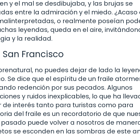
en y el mal se desdibujaba, y las brujas se
das entre la admiración y el miedo. ¿Acaso
alinterpretadas, o realmente poseían pod
has leyendas, queda en el aire, invitándon
ia y la realidad.
 San Francisco
brenatural, no puedes dejar de lado la leye
 Se dice que el espíritu de un fraile atorm
scando redención por sus pecados. Algunos
iones y ruidos inexplicables, lo que ha lleva
r de interés tanto para turistas como para
oria del fraile es un recordatorio de que nue
el pasado puede volver a nosotros de maner
etos se esconden en las sombras de este an