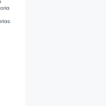
n
oria
rias.