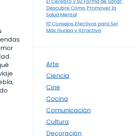
El Cerebro y Su Forma de Sanar:
Descubre Cómo Promover la
Salud Mental
10 Consejos Efectivos para Ser
u
Más Guapa y Atractiva
eyendas
 amor
dad.
Arte
qué
viaje
Ciencia
ebla,
Cine
ndo
Cocina
Comunicación
Cultura
Decoración