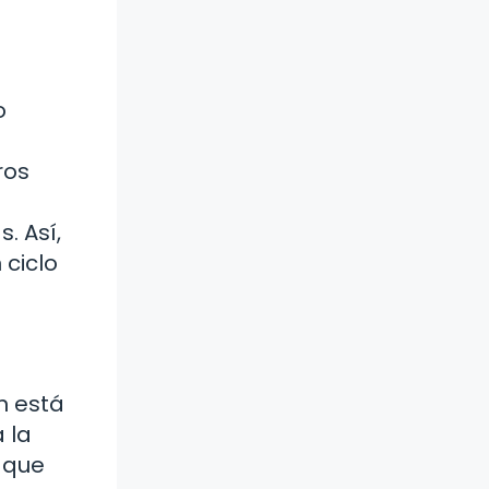
o
ros
. Así,
 ciclo
n está
 la
e que