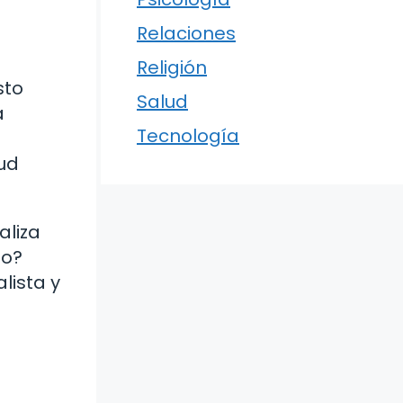
Relaciones
Religión
sto
Salud
a
Tecnología
tud
aliza
io?
lista y