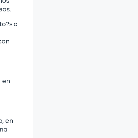
mos
eos.
to?» o
con
s en
o, en
una