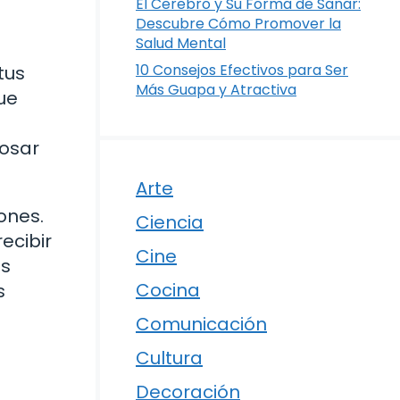
El Cerebro y Su Forma de Sanar:
Descubre Cómo Promover la
Salud Mental
10 Consejos Efectivos para Ser
tus
Más Guapa y Atractiva
ue
losar
Arte
ones.
Ciencia
ecibir
Cine
os
Cocina
s
Comunicación
Cultura
Decoración