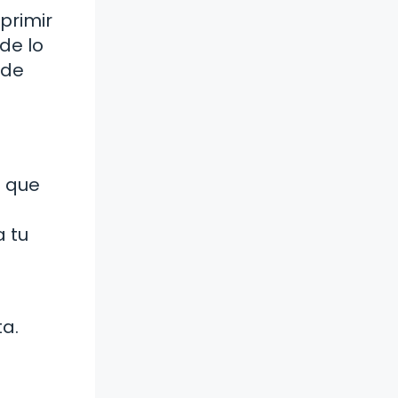
primir
de lo
 de
o que
 tu
a.