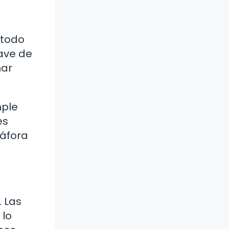
 todo
ave de
mar
mple
es
táfora
 Las
 lo