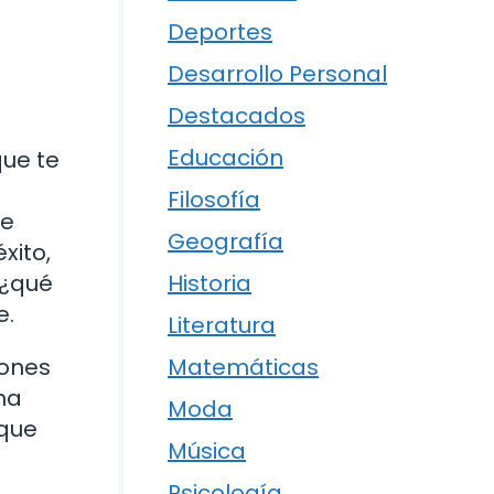
Deportes
Desarrollo Personal
Destacados
Educación
que te
Filosofía
de
Geografía
xito,
 ¿qué
Historia
e.
Literatura
iones
Matemáticas
ma
Moda
 que
Música
Psicología