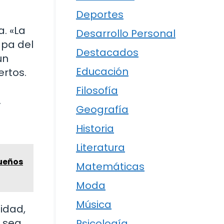
Deportes
a. «La
Desarrollo Personal
apa del
Destacados
un
Educación
ertos.
Filosofía
.
Geografía
Historia
Literatura
queños
Matemáticas
Moda
Música
tidad,
a sea
Psicología