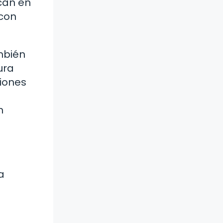
ican en
 con
mbién
ura
ciones
n
a