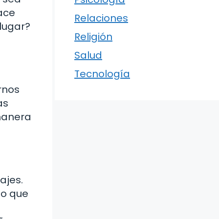
hace
Relaciones
 lugar?
Religión
Salud
Tecnología
rnos
as
 manera
ajes.
go que