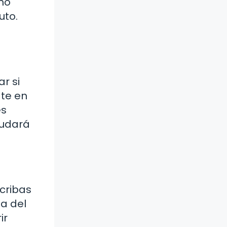
iño
uto.
r si
te en
es
yudará
cribas
pa del
ir