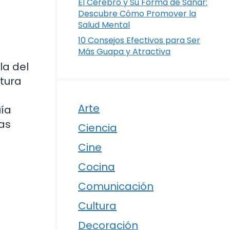
El Cerebro y Su Forma de Sanar:
Descubre Cómo Promover la
Salud Mental
10 Consejos Efectivos para Ser
Más Guapa y Atractiva
la del
atura
e
Arte
uía
as
Ciencia
Cine
Cocina
Comunicación
Cultura
Decoración