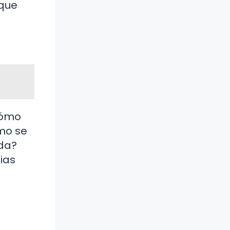
 que
cómo
ómo se
ida?
ias