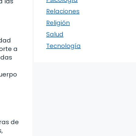
a las
Relaciones
Religión
Salud
Edad
Tecnología
orte a
adas
cuerpo
eras de
,