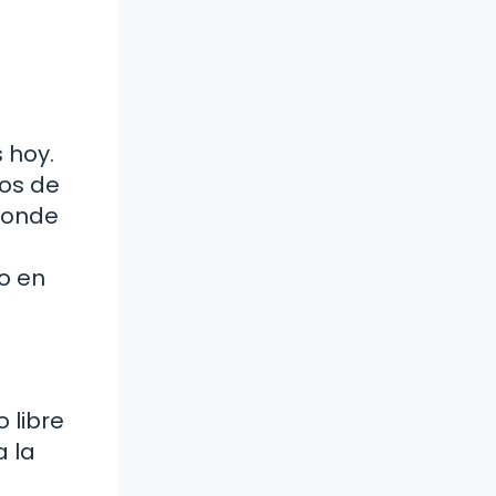
 hoy.
tos de
 donde
lo en
 libre
a la