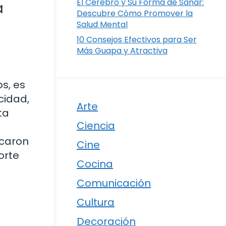
El Cerebro y Su Forma de Sanar:
a
Descubre Cómo Promover la
Salud Mental
10 Consejos Efectivos para Ser
Más Guapa y Atractiva
os, es
cidad,
Arte
ta
Ciencia
e
rcaron
Cine
orte
Cocina
Comunicación
Cultura
Decoración