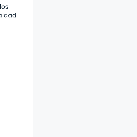
los
ualdad