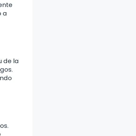
nente
ó a
u de la
egos.
undo
os.
e