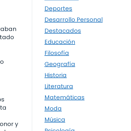
Deportes
Desarrollo Personal
braban
Destacados
stado
Educación
Filosofía
lo
Geografía
Historia
Literatura
Matemáticas
os
sta
Moda
Música
honor y
Psicología