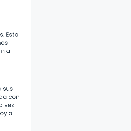
s. Esta
hos
an a
o sus
nda con
a vez
Voy a