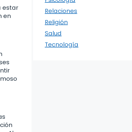
 estar
Relaciones
n en
Religión
Salud
Tecnología
n
ases
ntir
ermoso
as
ción