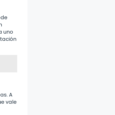
ede
n
a uno
etación
as. A
ue vale