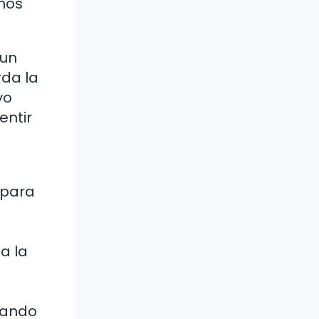
nos
 un
rda la
yo
entir
 para
a la
ayando