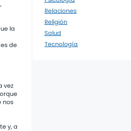
,
Relaciones
Religión
ue la
Salud
Tecnología
des de
a vez
porque
e nos
e y, a