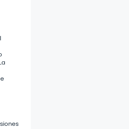
l
o
La
de
isiones