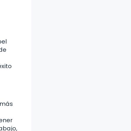
pel
 de
éxito
s más
tener
abajo,