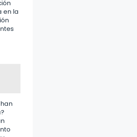
ción
 en la
ión
antes
 han
a?
un
anto