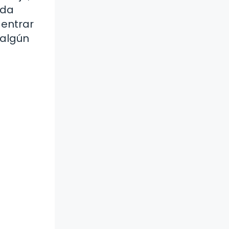
ida
 entrar
 algún