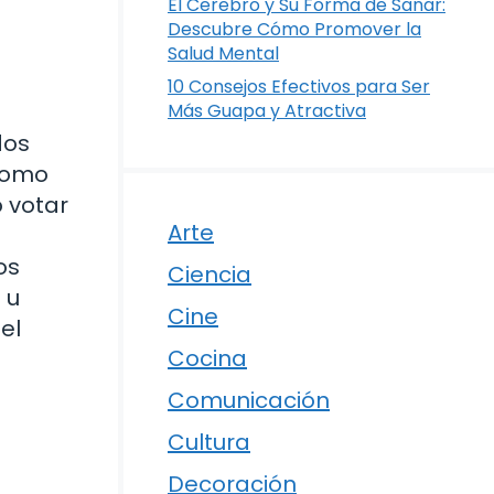
El Cerebro y Su Forma de Sanar:
Descubre Cómo Promover la
Salud Mental
10 Consejos Efectivos para Ser
Más Guapa y Atractiva
dos
 como
 votar
Arte
os
Ciencia
 u
Cine
el
Cocina
Comunicación
Cultura
Decoración