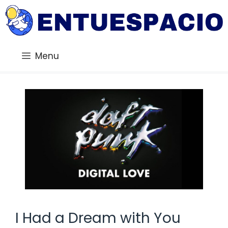
Saltar
al
contenido
Menu
I Had a Dream with You