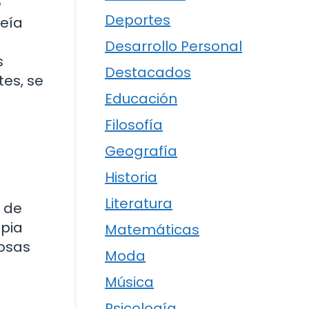
e
Deportes
reía
Desarrollo Personal
s
Destacados
tes, se
Educación
Filosofía
Geografía
Historia
Literatura
 de
apia
Matemáticas
cosas
Moda
Música
Psicología