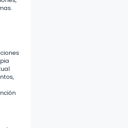
mas.
aciones
apia
tual
ntos,
ención