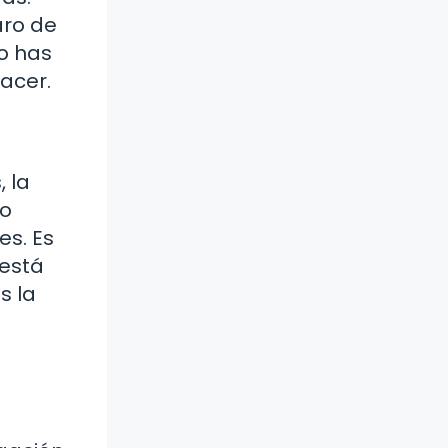
aro de
o has
acer.
 la
do
s. Es
 está
s la
s