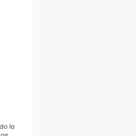
do la
as.