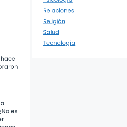
Relaciones
Religión
Salud
Tecnología
o hace
poraron
na
¿No es
er
iones,