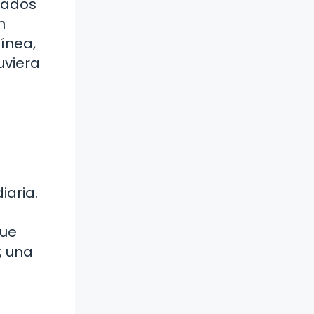
ivados
n
ínea,
uviera
iaria.
que
; una