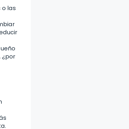
 o las
mbiar
educir
queño
, ¿por
n
ás
ta.