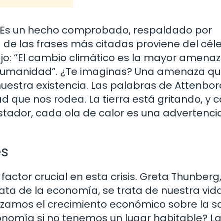
a. Es un hecho comprobado, respaldado por
a de las frases más citadas proviene del cél
ijo: “El cambio climático es la mayor amena
 humanidad”. ¿Te imaginas? Una amenaza que
nuestra existencia. Las palabras de Attenbo
idad que nos rodea. La tierra está gritando, y 
tador, cada ola de calor es una advertenci
es
actor crucial en esta crisis. Greta Thunberg,
rata de la economía, se trata de nuestra vida
rizamos el crecimiento económico sobre la s
economía si no tenemos un lugar habitable? L