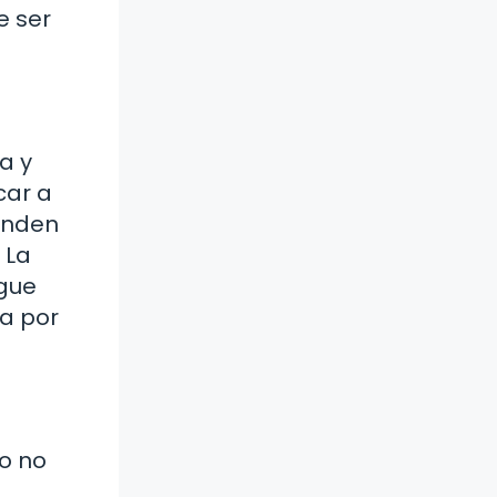
e ser
a y
car a
ienden
 La
gue
ha por
ro no