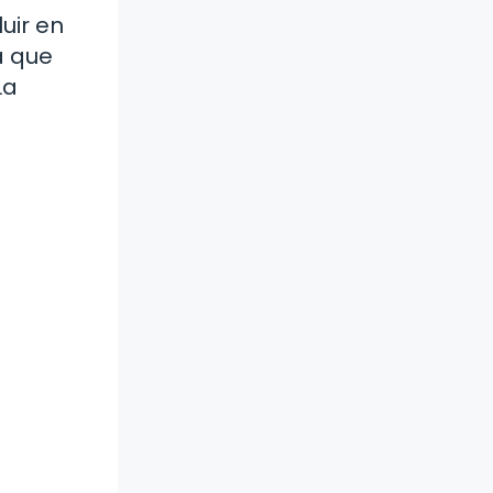
uir en
a que
La