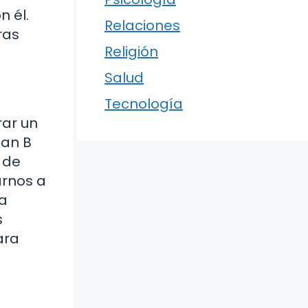
n él.
Relaciones
ras
Religión
Salud
Tecnología
rar un
lan B
d de
arnos a
la
s
ara