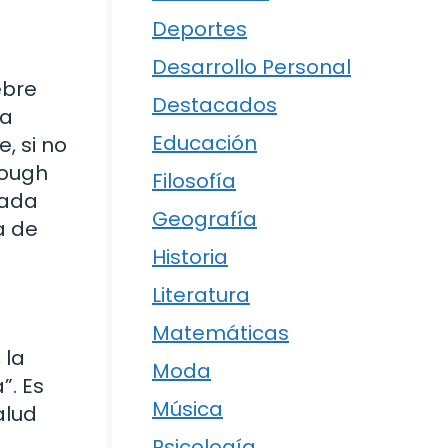
Deportes
Desarrollo Personal
ebre
Destacados
za
Educación
, si no
rough
Filosofía
cada
Geografía
a de
Historia
Literatura
Matemáticas
 la
Moda
”. Es
Música
alud
a
Psicología