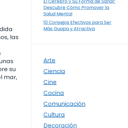
El Cerebro y Su Forma de Sanar:
Descubre Cómo Promover la
Salud Mental
10 Consejos Efectivos para Ser
edida
Más Guapa y Atractiva
s, las
s
Arte
gunas
bre su
Ciencia
l mar,
Cine
Cocina
Comunicación
Cultura
Decoración