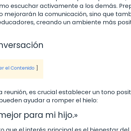
cómo escuchar activamente a los demás. Pre
o mejorarán la comunicación, sino que tam
y educadores, creando un ambiente más posi
onversación
ver el Contenido
 reunión, es crucial establecer un tono posit
pueden ayudar a romper el hielo:
mejor para mi hijo.»
que el interés principal es el bienestar del 