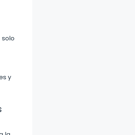
 solo
es y
s
a la