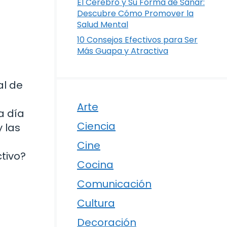
El Cerebro y Su Forma de Sanar:
Descubre Cómo Promover la
Salud Mental
10 Consejos Efectivos para Ser
Más Guapa y Atractiva
al de
Arte
a día
Ciencia
y las
Cine
ctivo?
Cocina
Comunicación
Cultura
Decoración