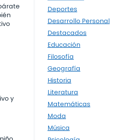
párate
Deportes
bién
Desarrollo Personal
tivo
Destacados
Educación
Filosofía
Geografía
Historia
Literatura
ivo y
Matemáticas
Moda
Música
niño.
Psicología