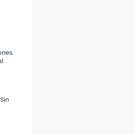
ones.
al
Sin