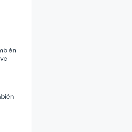
ambién
ave
mbién