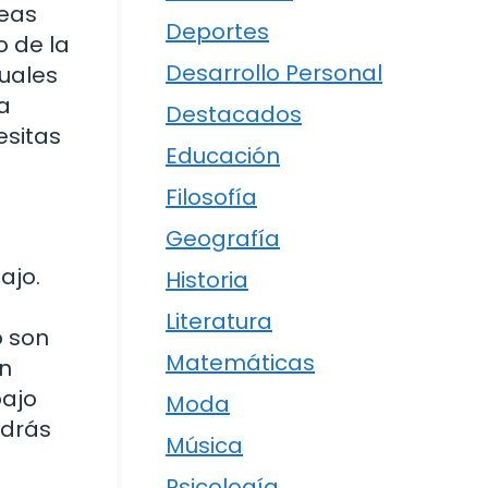
reas
Deportes
o de la
Desarrollo Personal
duales
a
Destacados
esitas
Educación
Filosofía
Geografía
ajo.
Historia
Literatura
o son
Matemáticas
un
bajo
Moda
odrás
Música
Psicología