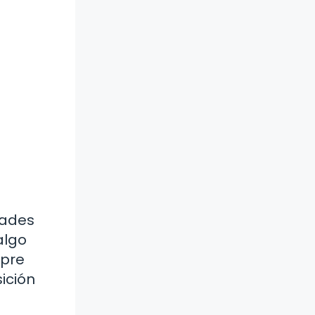
dades
algo
mpre
ición