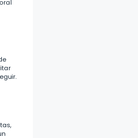
oral
 de
itar
eguir.
tas,
un