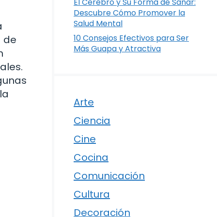
El Cerebro y Su Forma de Sanar:
Descubre Cómo Promover la
Salud Mental
á
10 Consejos Efectivos para Ser
a de
Más Guapa y Atractiva
n
ales.
lgunas
la
Arte
Ciencia
Cine
Cocina
Comunicación
Cultura
Decoración