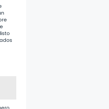
e
un
pre
de
isto
tados
pero