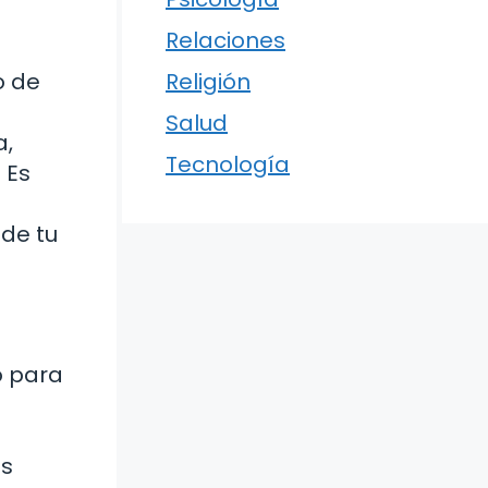
Relaciones
o de
Religión
Salud
a,
Tecnología
 Es
 de tu
o para
n
as