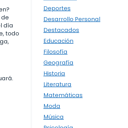
Deportes
men?
 de
Desarrollo Personal
l día
Destacados
e, todo
Educación
ga,
Filosofía
Geografía
Historia
uará.
Literatura
Matemáticas
Moda
Música
Psicología