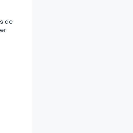
as de
er