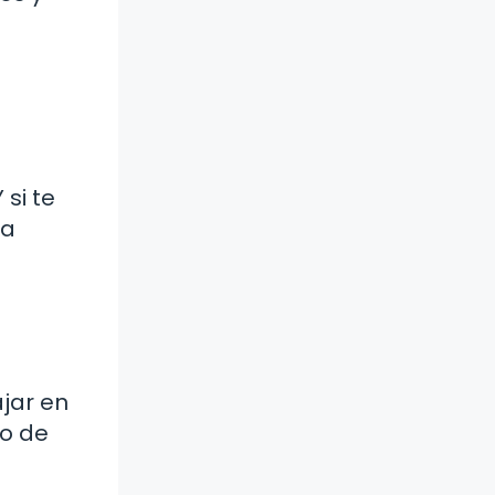
si te
ma
jar en
po de