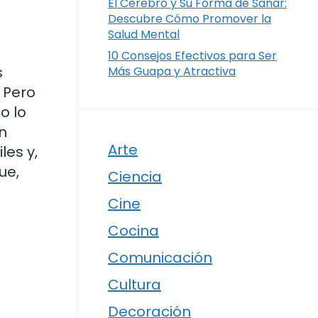
El Cerebro y Su Forma de Sanar:
Descubre Cómo Promover la
Salud Mental
10 Consejos Efectivos para Ser
s
Más Guapa y Atractiva
 Pero
o lo
n
Arte
les y,
ue,
Ciencia
Cine
Cocina
Comunicación
Cultura
Decoración