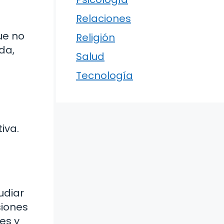
Relaciones
ue no
Religión
da,
Salud
Tecnología
iva.
udiar
siones
es y