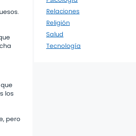
Relaciones
huesos.
Religión
Salud
 que
ucha
Tecnología
s que
s los
e, pero