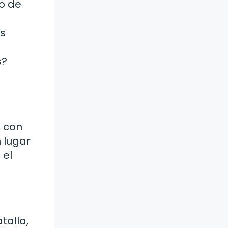
io de
es
s?
, con
 lugar
 el
talla,