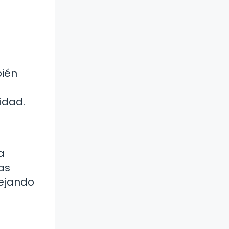
bién
idad.
a
as
lejando