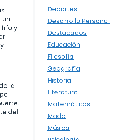
Deportes
as
a un
Desarrollo Personal
frío y
Destacados
or
Educación
 y
Filosofía
Geografía
Historia
de la
Literatura
rpo
muerte.
Matemáticas
te del
Moda
Música
Psicología