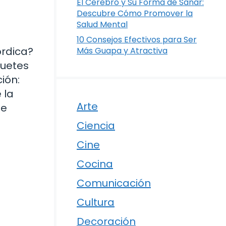
El Cerebro y Su Forma de Sanar:
Descubre Cómo Promover la
Salud Mental
10 Consejos Efectivos para Ser
órdica?
Más Guapa y Atractiva
quetes
ión:
 la
Arte
de
Ciencia
Cine
Cocina
Comunicación
Cultura
Decoración