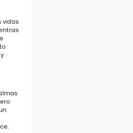
s vidas
ientras
ue
to
 y
 almas
pero
un
ce.