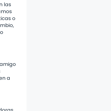
n las
lamos
icas o
ambio,
io
 amigo
s
en a
doras.